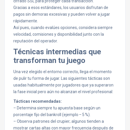
cifrado SSL para proteger cada transacción.
Gracias a esos estándares, los usuarios disfrutan de
pagos sin demoras excesivas y pueden volver a jugar
rápidamente.
Así pues, cuando evalúes opciones, considera siempre
velocidad, comisiones y disponibilidad junto con la
reputación del operador.
Técnicas intermedias que
transforman tu juego
Una vez elegido el entorno correcto, llega el momento
de pulir tu forma de jugar. Las siguientes tácticas son
usadas habitualmente por jugadores que ya superaron
la fase inicial pero aún no alcanzan el nivel profesional:
Tácticas recomendadas:
– Determina siempre tu apuesta base según un
porcentaje fijo del bankroll (ejemplo – 5 %).
– Observa patrones del crupier; algunos tienden a
mostrar cartas altas con mayor frecuencia después de