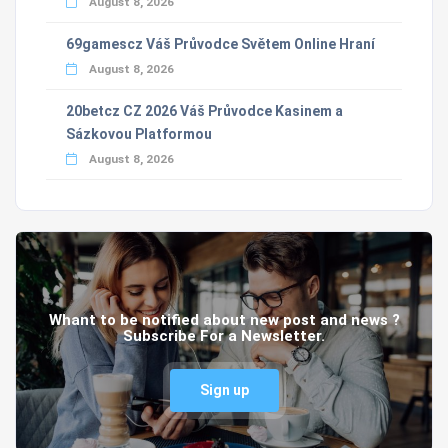
August 8, 2026
69gamescz Váš Průvodce Světem Online Hraní
August 8, 2026
20betcz CZ 2026 Váš Průvodce Kasinem a
Sázkovou Platformou
August 8, 2026
Whant to be notified about new post and news ?
Subscribe For a Newsletter.
Sign up