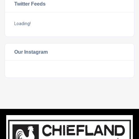
Twitter Feeds
Loading!
Our Instagram