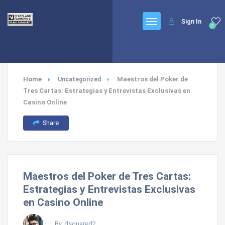
Sign In
0
Home
Maestros del Poker de
Uncategorized
Tres Cartas: Estrategias y Entrevistas Exclusivas en
Casino Online
Share
Maestros del Poker de Tres Cartas:
Estrategias y Entrevistas Exclusivas
en Casino Online
By, dsquared2