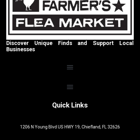
Discover Unique Finds and Support Local
Businesses
Quick Links
1206 N Young Blvd US HWY 19, Chiefland, FL 32626