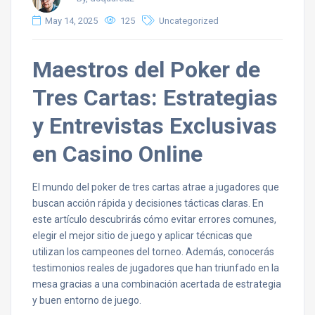
May 14, 2025
125
Uncategorized
Maestros del Poker de
Tres Cartas: Estrategias
y Entrevistas Exclusivas
en Casino Online
El mundo del poker de tres cartas atrae a jugadores que
buscan acción rápida y decisiones tácticas claras. En
este artículo descubrirás cómo evitar errores comunes,
elegir el mejor sitio de juego y aplicar técnicas que
utilizan los campeones del torneo. Además, conocerás
testimonios reales de jugadores que han triunfado en la
mesa gracias a una combinación acertada de estrategia
y buen entorno de juego.