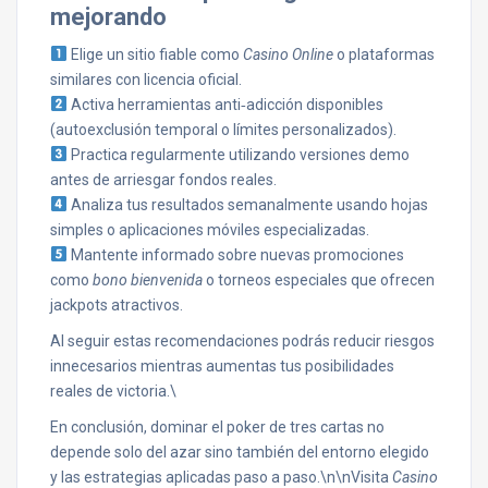
mejorando
Elige un sitio fiable como
Casino Online
o plataformas
similares con licencia oficial.
Activa herramientas anti‑adicción disponibles
(autoexclusión temporal o límites personalizados).
Practica regularmente utilizando versiones demo
antes de arriesgar fondos reales.
Analiza tus resultados semanalmente usando hojas
simples o aplicaciones móviles especializadas.
Mantente informado sobre nuevas promociones
como
bono bienvenida
o torneos especiales que ofrecen
jackpots atractivos.
Al seguir estas recomendaciones podrás reducir riesgos
innecesarios mientras aumentas tus posibilidades
reales de victoria.\
En conclusión, dominar el poker de tres cartas no
depende solo del azar sino también del entorno elegido
y las estrategias aplicadas paso a paso.\n\nVisita
Casino