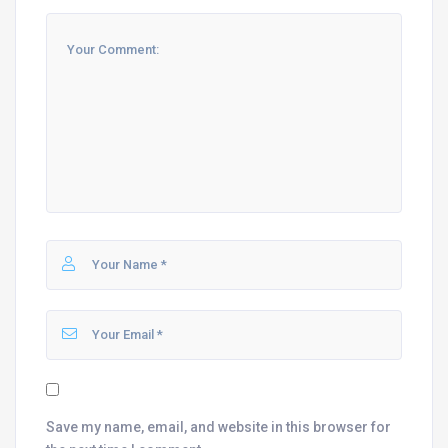
Save my name, email, and website in this browser for