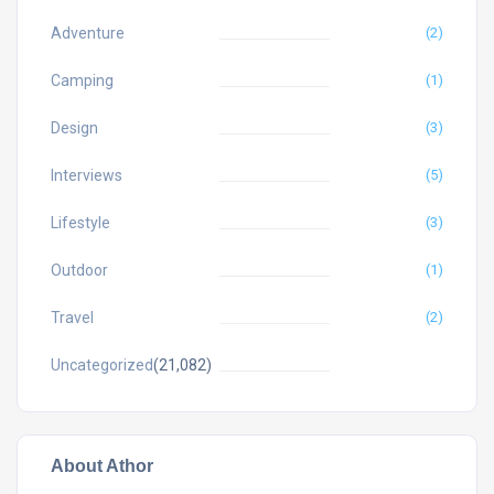
Adventure
(2)
Camping
(1)
Design
(3)
Interviews
(5)
Lifestyle
(3)
Outdoor
(1)
Travel
(2)
Uncategorized
(21,082)
About Athor