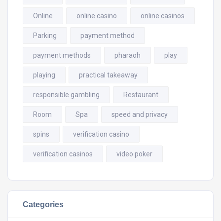
Online
online casino
online casinos
Parking
payment method
payment methods
pharaoh
play
playing
practical takeaway
responsible gambling
Restaurant
Room
Spa
speed and privacy
spins
verification casino
verification casinos
video poker
Categories