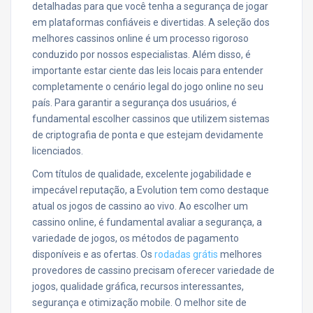
detalhadas para que você tenha a segurança de jogar
em plataformas confiáveis e divertidas. A seleção dos
melhores cassinos online é um processo rigoroso
conduzido por nossos especialistas. Além disso, é
importante estar ciente das leis locais para entender
completamente o cenário legal do jogo online no seu
país. Para garantir a segurança dos usuários, é
fundamental escolher cassinos que utilizem sistemas
de criptografia de ponta e que estejam devidamente
licenciados.
Com títulos de qualidade, excelente jogabilidade e
impecável reputação, a Evolution tem como destaque
atual os jogos de cassino ao vivo. Ao escolher um
cassino online, é fundamental avaliar a segurança, a
variedade de jogos, os métodos de pagamento
disponíveis e as ofertas. Os
rodadas grátis
melhores
provedores de cassino precisam oferecer variedade de
jogos, qualidade gráfica, recursos interessantes,
segurança e otimização mobile. O melhor site de