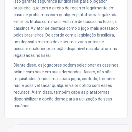
Isso garante segurança jurídica real para o jogador
brasileiro, que tem o direito de recorrer legalmente em
caso de problemas com qualquer plataforma legalizada.
Entre os títulos com maior volume de buscas no Brasil, o
cassinos Aviator se destaca como o jogo mais acessado
pelos brasileiros. De acordo com a legislação brasileira,
um depósito mínimo deve ser realizado antes de
acessar qualquer promoção disponível nas plataformas
legalizadas no Brasil.
Diante disso, os jogadores podem selecionar os cassinos
online com base em suas demandas. Assim, não são
requisitados fundos reais para jogar, contudo, também
não é possível sacar qualquer valor obtido com esses
recursos. Além disso, também cabe às plataformas
disponibilizar a opção demo para a utilização de seus
usuários.