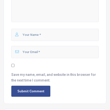
Save my name, email, and website in this browser for
the next time I comment.