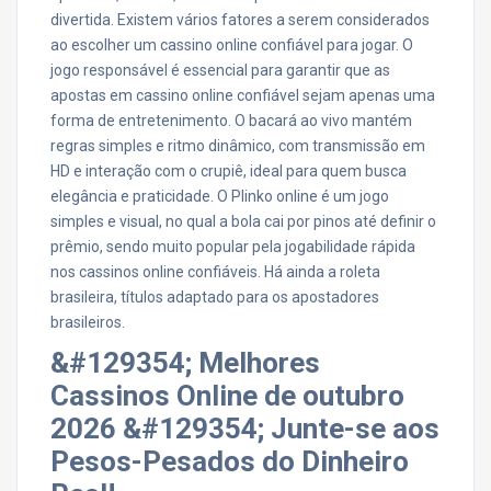
divertida. Existem vários fatores a serem considerados
ao escolher um cassino online confiável​ para jogar. O
jogo responsável é essencial para garantir que as
apostas em cassino online confiável sejam apenas uma
forma de entretenimento. O bacará ao vivo mantém
regras simples e ritmo dinâmico, com transmissão em
HD e interação com o crupiê, ideal para quem busca
elegância e praticidade. O Plinko online é um jogo
simples e visual, no qual a bola cai por pinos até definir o
prêmio, sendo muito popular pela jogabilidade rápida
nos cassinos online confiáveis. Há ainda a roleta
brasileira, títulos adaptado para os apostadores
brasileiros.
&#129354; Melhores
Cassinos Online de outubro
2026 &#129354; Junte-se aos
Pesos-Pesados do Dinheiro