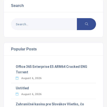
Search
Popular Posts
Office 365 Enterprise E5 ARM64 Cracked ENG
Torrent
August 6, 2026
Untitled
August 6, 2026
Zahraničné kasína pre Slovákov Všetko, čo