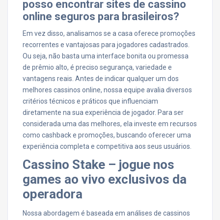
posso encontrar sites de cassino
online seguros para brasileiros?
Em vez disso, analisamos se a casa oferece promoções
recorrentes e vantajosas para jogadores cadastrados.
Ou seja, não basta uma interface bonita ou promessa
de prêmio alto, é preciso segurança, variedade e
vantagens reais. Antes de indicar qualquer um dos
melhores cassinos online, nossa equipe avalia diversos
critérios técnicos e práticos que influenciam
diretamente na sua experiência de jogador. Para ser
considerada uma das melhores, ela investe em recursos
como cashback e promoções, buscando oferecer uma
experiência completa e competitiva aos seus usuários.
Cassino Stake – jogue nos
games ao vivo exclusivos da
operadora
Nossa abordagem é baseada em análises de cassinos