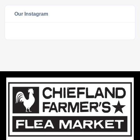
Our Instagram