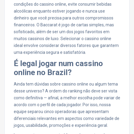
condições do cassino online, evite consumir bebidas
alcoólicas enquanto estiver jogando e nunca use
dinheiro que você precisa para outros compromissos
financeiros. O Baccarat é jogo de cartas simples, mas
sofisticado, além de ser um dos jogos favoritos em
muitos cassinos de luxo. Selecionar o cassino online
ideal envolve considerar diversos fatores que garantem
uma experiência segura e satisfatória.
É legal jogar num cassino
online no Brazil?
Ainda tem dúvidas sobre cassino online ou algum tema
desse universo? A ordem do ranking não deve ser vista
como definitiva — afinal, a melhor escolha pode variar de
acordo com o perfil de cada jogador. Por isso, nossa
equipe separou cinco operadoras que apresentam
diferenciais relevantes em aspectos como variedade de
jogos, usabilidade, promoções e experiência geral.