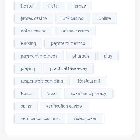
Hostel
Hotel
james
james casino
luck casino
Online
online casino
online casinos
Parking
payment method
payment methods
pharaoh
play
playing
practical takeaway
responsible gambling
Restaurant
Room
Spa
speed and privacy
spins
verification casino
verification casinos
video poker