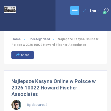
Sign In
0
Home
Najlepsze Kasyna Online w
Uncategorized
Polsce w 2026 10022 Howard Fischer Associates
Share
Najlepsze Kasyna Online w Polsce w
2026 10022 Howard Fischer
Associates
By, dsquared2