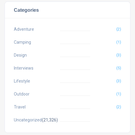
Categories
Adventure
(2)
Camping
(1)
Design
(3)
Interviews
(5)
Lifestyle
(3)
Outdoor
(1)
Travel
(2)
Uncategorized
(21,326)