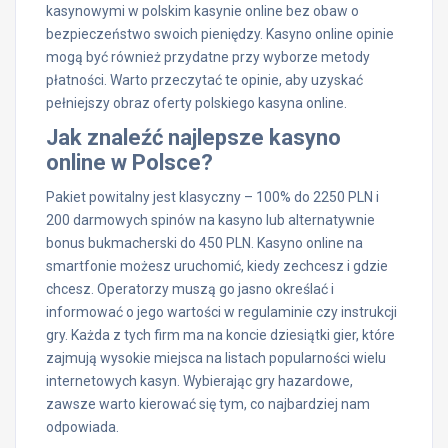
kasynowymi w polskim kasynie online bez obaw o
bezpieczeństwo swoich pieniędzy. Kasyno online opinie
mogą być również przydatne przy wyborze metody
płatności. Warto przeczytać te opinie, aby uzyskać
pełniejszy obraz oferty polskiego kasyna online.
Jak znaleźć najlepsze kasyno
online w Polsce?
Pakiet powitalny jest klasyczny – 100% do 2250 PLN i
200 darmowych spinów na kasyno lub alternatywnie
bonus bukmacherski do 450 PLN. Kasyno online na
smartfonie możesz uruchomić, kiedy zechcesz i gdzie
chcesz. Operatorzy muszą go jasno określać i
informować o jego wartości w regulaminie czy instrukcji
gry. Każda z tych firm ma na koncie dziesiątki gier, które
zajmują wysokie miejsca na listach popularności wielu
internetowych kasyn. Wybierając gry hazardowe,
zawsze warto kierować się tym, co najbardziej nam
odpowiada.