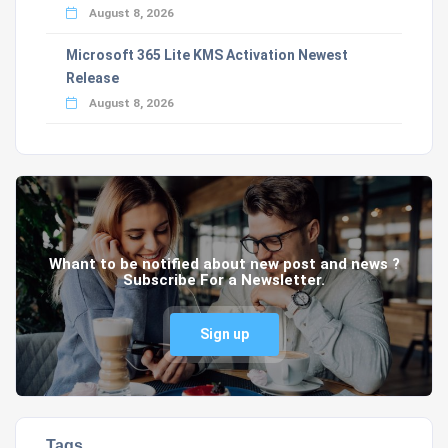
August 8, 2026
Microsoft 365 Lite KMS Activation Newest
Release
August 8, 2026
Whant to be notified about new post and news ?
Subscribe For a Newsletter.
Sign up
Tags