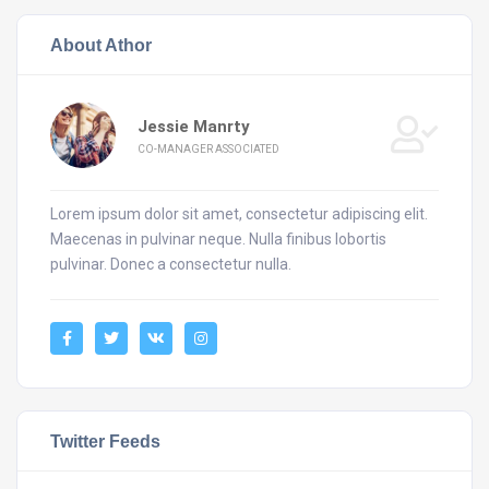
About Athor
Jessie Manrty
CO-MANAGER ASSOCIATED
Lorem ipsum dolor sit amet, consectetur adipiscing elit.
Maecenas in pulvinar neque. Nulla finibus lobortis
pulvinar. Donec a consectetur nulla.
Twitter Feeds