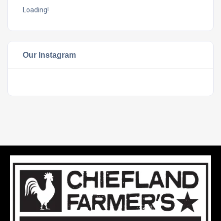
Loading!
Our Instagram