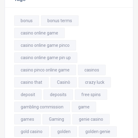
bonus
bonus terms
casino online game
casino online game pinco
casino online game pin up
casino pinco online game
casinos
casino that
Casinò
crazy luck
deposit
deposits
free spins
gambling commission
game
games
Gaming
genie casino
gold casino
golden
golden genie