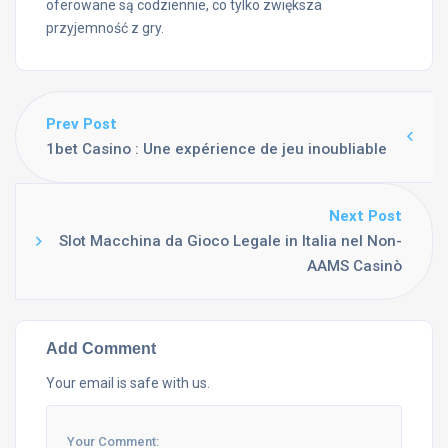
oferowane są codziennie, co tylko zwiększa
przyjemność z gry.
Prev Post
1bet Casino : Une expérience de jeu inoubliable
Next Post
Slot Macchina da Gioco Legale in Italia nel Non-
AAMS Casinò
Add Comment
Your email is safe with us.