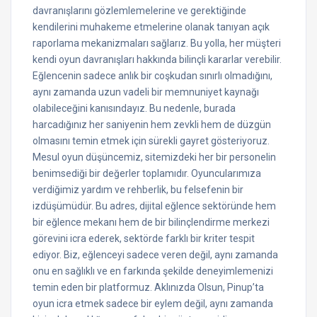
davranışlarını gözlemlemelerine ve gerektiğinde
kendilerini muhakeme etmelerine olanak tanıyan açık
raporlama mekanizmaları sağlarız. Bu yolla, her müşteri
kendi oyun davranışları hakkında bilinçli kararlar verebilir.
Eğlencenin sadece anlık bir coşkudan sınırlı olmadığını,
aynı zamanda uzun vadeli bir memnuniyet kaynağı
olabileceğini kanısındayız. Bu nedenle, burada
harcadığınız her saniyenin hem zevkli hem de düzgün
olmasını temin etmek için sürekli gayret gösteriyoruz.
Mesul oyun düşüncemiz, sitemizdeki her bir personelin
benimsediği bir değerler toplamıdır. Oyuncularımıza
verdiğimiz yardım ve rehberlik, bu felsefenin bir
izdüşümüdür. Bu adres, dijital eğlence sektöründe hem
bir eğlence mekanı hem de bir bilinçlendirme merkezi
görevini icra ederek, sektörde farklı bir kriter tespit
ediyor. Biz, eğlenceyi sadece veren değil, aynı zamanda
onu en sağlıklı ve en farkında şekilde deneyimlemenizi
temin eden bir platformuz. Aklınızda Olsun, Pinup’ta
oyun icra etmek sadece bir eylem değil, aynı zamanda