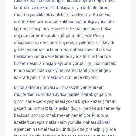
Ailemiz basitçe herhangi dinlence sayfası değil, hazzı
kontrollü ve dikkatli bir bakış açısıyla bütünleştiren,
müşteri yönelik tek canlı tarzı tanıtıyoruz. Bu servis,
online keyif sektöründe kalitesi, sağlamlığı ayrıca titiz
kumar prensipleriyle sivrilererek başarısından bolca
duyuran önemli kuruluş görülmüştür. Eski Pinup
düşüncesinin ötesine yürüyerek, üyelerinin sırf keyifli
günler yaşamasını tanınmaz, dahası mevcut süreci
hakikaten kendi denetiminde ayrıca titiz net tarzda
hissetmesini amaçlamayı umuyoruz. İlgili, normal tek
Pinup sürecinden çok yine üstünü tanıtıyor: dengeli,
istikrarlı yanı sıra makul somut neşe vizyonu.
Dijital aktivite dünyası durmaksızın yenilenirken,
müşterilerin umutları ayrıca paralel olarak çoğalıyor.
Şimdi sade içerik yelpazesi yoksa büyük kazanç fırsatı
geçerli bulunmaz; kullanıcılar, doğru, berrak artı temelde
başlıcası sorunsuz tek mekan hedefliyor. Pinup, bu
istekleri cevaplamakla kalmıyor bile, dahası dikkatli
eğlencenin temel taşı bulunduğu özel prensip ışığında