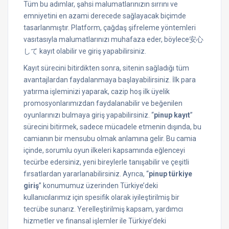
Tüm bu adımlar, şahsi malumatlarınızın sırrını ve
emniyetini en azami derecede sağlayacak biçimde
tasarlanmıştır. Platform, çağdaş şifreleme yöntemleri
vasıtasıyla malumatlarınızı muhafaza eder, böylece安心
して kayıt olabilir ve giriş yapabilirsiniz.
Kayıt sürecini bitirdikten sonra, sitenin sağladığı tüm
avantajlardan faydalanmaya başlayabilirsiniz. İlk para
yatırma işleminizi yaparak, cazip hoş ilk üyelik
promosyonlarımızdan faydalanabilir ve beğenilen
oyunlarınızı bulmaya giriş yapabilirsiniz. “
pinup kayıt
”
sürecini bitirmek, sadece mücadele etmenin dışında, bu
camianın bir mensubu olmak anlamına gelir. Bu camia
içinde, sorumlu oyun ilkeleri kapsamında eğlenceyi
tecürbe edersiniz, yeni bireylerle tanışabilir ve çeşitli
fırsatlardan yararlanabilirsiniz. Ayrıca, “
pinup türkiye
giriş
” konumumuz üzerinden Türkiye’deki
kullanıcılarımız için spesifik olarak iyileştirilmiş bir
tecrübe sunarız. Yerelleştirilmiş kapsam, yardımcı
hizmetler ve finansal işlemler ile Türkiye’deki