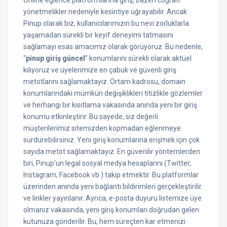
Online eğlence platformlarına giriş, bazen coğrafi
yönetmelikler nedeniyle kesintiye uğrayabilir. Ancak
Pinup olarak biz, kullanıcılarımızın bu nevi zorluklarla
yaşamadan sürekli bir keyif deneyimi tatmasını
sağlamayı esas amacımız olarak görüyoruz. Bu nedenle,
“
pinup giriş güncel
” konumlarını sürekli olarak aktüel
kılıyoruz ve üyelerimize en çabuk ve güvenli giriş
metotlarını sağlamaktayız. Ortam kadrosu, domain
konumlarındaki mümkün değişiklikleri titizlikle gözlemler
ve herhangi bir kısıtlama vakasında anında yeni bir giriş
konumu etkinleştirir. Bu sayede, siz değerli
müşterilerimiz sitemizden kopmadan eğlenmeye
sürdürebilirsiniz. Yeni giriş konumlarına erişmek için çok
sayıda metot sağlamaktayız. En güvenilir yöntemlerden
biri, Pinup’un legal sosyal medya hesaplarını (Twitter,
Instagram, Facebook vb.) takip etmektir. Bu platformlar
üzerinden anında yeni bağlantı bildirimleri gerçekleştirilir
ve linkler yayınlanır. Ayrıca, e-posta duyuru listemize üye
olmanız vakasında, yeni giriş konumları doğrudan gelen
kutunuza gönderilir. Bu, hem süreçten kar etmenizi