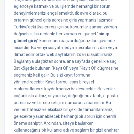
eğlenceye katmak ve bu işlemde herhangi bir sorun
deneyimlemenizi engellemektir. İlk evre olarak, bu
ortamın güncel giriş adresine giriş yapmanız lazımdır.
Türkiye’deki üyelerimiz için bu konumlar zaman zaman
değişebilir, bu nedenle her zaman en güncel “
pinup
güncel giriş
” konumunu başvurduğunuzdan güvende
hissedin. Bu veriyi sosyal medya mecralarımızdan veya
itimat edilir ortak web sayfalarımızdan ulaşabilirsiniz.
Bağlantıya ulaştıktan sonra, ana sayfada genellikle sağ
üst köşede bulunan “Kayıt Ol” veya “Kayıt Ol” düğmesine
seçmeniz kafi gelir. Bu sizi kayıt formuna
yönlendirecektir. Kayıt formu, esas bireysel
malumatlarınızı kaydetmenizi bekleyecektir. Bu veriler
çoğunlukla adınız, soyadınız, doğduğunuz tarih, e-posta
adresiniz ve bir cep iletişim numaranızı barındırır. Bu
verileri hatasız ve eksiksiz bir şekilde tamamlamanız,
gelecekte yaşanabilecek herhangi bir sorun için önemli
öneme sahiptir. Ardından, siteye başlarken
kullanacağınız bir kullanıcı adı ve sağlam bir gizli anahtar