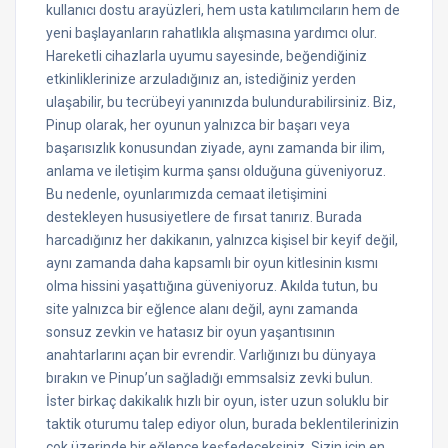
kullanıcı dostu arayüzleri, hem usta katılımcıların hem de
yeni başlayanların rahatlıkla alışmasına yardımcı olur.
Hareketli cihazlarla uyumu sayesinde, beğendiğiniz
etkinliklerinize arzuladığınız an, istediğiniz yerden
ulaşabilir, bu tecrübeyi yanınızda bulundurabilirsiniz. Biz,
Pinup olarak, her oyunun yalnızca bir başarı veya
başarısızlık konusundan ziyade, aynı zamanda bir ilim,
anlama ve iletişim kurma şansı olduğuna güveniyoruz.
Bu nedenle, oyunlarımızda cemaat iletişimini
destekleyen hususiyetlere de fırsat tanırız. Burada
harcadığınız her dakikanın, yalnızca kişisel bir keyif değil,
aynı zamanda daha kapsamlı bir oyun kitlesinin kısmı
olma hissini yaşattığına güveniyoruz. Akılda tutun, bu
site yalnızca bir eğlence alanı değil, aynı zamanda
sonsuz zevkin ve hatasız bir oyun yaşantısının
anahtarlarını açan bir evrendir. Varlığınızı bu dünyaya
bırakın ve Pinup’un sağladığı emmsalsiz zevki bulun.
İster birkaç dakikalık hızlı bir oyun, ister uzun soluklu bir
taktik oturumu talep ediyor olun, burada beklentilerinizin
çok üzerinde bir eğlence keşfedeceksiniz. Sizin için en