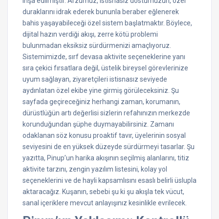
inşa edilmiştir. Arzumuz, istisnasız dostumuzun, özel
duraklarını idrak ederek bununla beraber eğlenerek
bahis yaşayabileceği özel sistem başlatmaktır. Böylece,
dijital hazın verdiği akışı, zerre kötü problemi
bulunmadan eksiksiz sürdürmenizi amaçlıyoruz.
Sistemimizde, sırf devasa aktivite seçeneklerine yanı
sıra çekici fırsatlara değil, üstelik bireysel görevlerinize
uyum sağlayan, ziyaretçileri istisnasız seviyede
aydınlatan özel ekibe yine girmiş görüleceksiniz. Şu
sayfada geçireceğiniz herhangi zaman, korumanın,
dürüstlüğün artı değerlisi sizlerin refahınızın merkezde
korunduğundan şüphe duymayabilirsiniz. Zamanı
odaklanan söz konusu proaktif tavır, üyelerinin sosyal
seviyesini de en yüksek düzeyde sürdürmeyi tasarlar. Şu
yazıtta, Pinup’un harika akışının seçilmiş alanlarını, titiz
aktivite tarzını, zengin yazılım listesini, kolay yol
seçeneklerini ve de hayli kapsamlısını esaslı belirli üslupla
aktaracağız. Kuşanın, sebebi şu ki şu akışla tek vücut,
sanal içeriklere mevcut anlayışınız kesinlikle evrilecek.