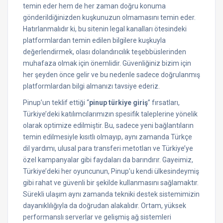
temin eder hem de her zaman doğru konuma
gönderildiğinizden kuşkunuzun olmamasını temin eder.
Hatırlanmalıdır ki, bu sitenin legal kanalları ötesindeki
platformlardan temin edilen bilgilere kuşkuyla
değerlendirmek, olası dolandırıcılık teşebbüslerinden
muhafaza olmak için önemlidir. Güvenliğiniz bizim için
her şeyden önce gelir ve bu nedenle sadece doğrulanmış
platformlardan bilgi almanızı tavsiye ederiz.
Pinup’un teklif ettiği “
pinup türkiye giriş
” fırsatları,
Türkiye’deki katılımcılarımızın spesifik taleplerine yönelik
olarak optimize edilmiştir. Bu, sadece yeni bağlantıların
temin edilmesiyle kısıtlı olmayıp, aynı zamanda Türkçe
dil yardımı, ulusal para transferi metotları ve Türkiye’ye
özel kampanyalar gibi faydaları da barındırır. Gayeimiz,
Türkiye’deki her oyuncunun, Pinup’u kendi ülkesindeymiş
gibi rahat ve güvenli bir şekilde kullanmasını sağlamaktır.
Sürekli ulaşım aynı zamanda tekniki destek sistemimizin
dayanıklılığıyla da doğrudan alakalıdır. Ortam, yüksek
performanslı serverlar ve gelişmiş ağ sistemleri