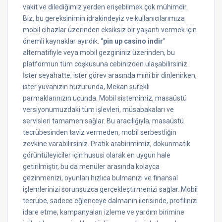
vakit ve dilediğimiz yerden erişebilmek çok mühimdir.
Biz, bu gereksinimin idrakindeyiz ve kullanıcılarımıza
mobil cihazlar üzerinden eksiksiz bir yaşantı vermek için
önemli kaynaklar ayırdık. “
pin up casino indir
”
alternatifiyle veya mobil gezgininiz üzerinden, bu
platformun tüm coşkusuna cebinizden ulaşabilirsiniz.
İster seyahatte, ister görev arasında mini bir dinlenirken,
ister yuvanızın huzurunda, Mekan sürekli
parmaklarınızın ucunda. Mobil sistemimiz, masaüstü
versiyonumuzdaki tüm işlevleri, müsabakaları ve
servisleri tamamen sağlar. Bu aracılığıyla, masaüstü
tecrübesinden taviz vermeden, mobil serbestliğin
zevkine varabilirsiniz. Pratik arabirimimiz, dokunmatik
görüntüleyiciler için hususi olarak en uygun hale
getirilmiştir, bu da menüler arasında kolayca
gezinmenizi, oyunları hızlıca bulmanızı ve finansal
işlemlerinizi sorunsuzca gerçekleştirmenizi sağlar. Mobil
tecrübe, sadece eğlenceye dalmanın ilerisinde, profilinizi
idare etme, kampanyaları izleme ve yardım birimine