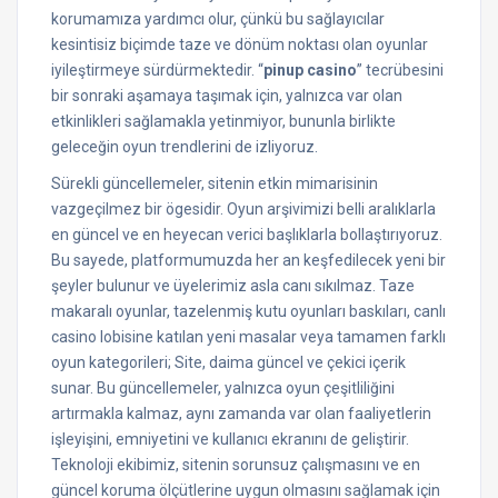
korumamıza yardımcı olur, çünkü bu sağlayıcılar
kesintisiz biçimde taze ve dönüm noktası olan oyunlar
iyileştirmeye sürdürmektedir. “
pinup casino
” tecrübesini
bir sonraki aşamaya taşımak için, yalnızca var olan
etkinlikleri sağlamakla yetinmiyor, bununla birlikte
geleceğin oyun trendlerini de izliyoruz.
Sürekli güncellemeler, sitenin etkin mimarisinin
vazgeçilmez bir ögesidir. Oyun arşivimizi belli aralıklarla
en güncel ve en heyecan verici başlıklarla bollaştırıyoruz.
Bu sayede, platformumuzda her an keşfedilecek yeni bir
şeyler bulunur ve üyelerimiz asla canı sıkılmaz. Taze
makaralı oyunlar, tazelenmiş kutu oyunları baskıları, canlı
casino lobisine katılan yeni masalar veya tamamen farklı
oyun kategorileri; Site, daima güncel ve çekici içerik
sunar. Bu güncellemeler, yalnızca oyun çeşitliliğini
artırmakla kalmaz, aynı zamanda var olan faaliyetlerin
işleyişini, emniyetini ve kullanıcı ekranını de geliştirir.
Teknoloji ekibimiz, sitenin sorunsuz çalışmasını ve en
güncel koruma ölçütlerine uygun olmasını sağlamak için