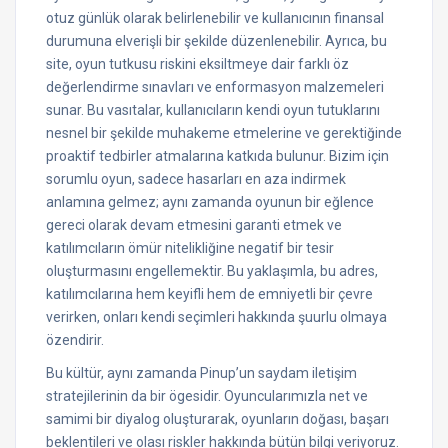
otuz günlük olarak belirlenebilir ve kullanıcının finansal
durumuna elverişli bir şekilde düzenlenebilir. Ayrıca, bu
site, oyun tutkusu riskini eksiltmeye dair farklı öz
değerlendirme sınavları ve enformasyon malzemeleri
sunar. Bu vasıtalar, kullanıcıların kendi oyun tutuklarını
nesnel bir şekilde muhakeme etmelerine ve gerektiğinde
proaktif tedbirler atmalarına katkıda bulunur. Bizim için
sorumlu oyun, sadece hasarları en aza indirmek
anlamına gelmez; aynı zamanda oyunun bir eğlence
gereci olarak devam etmesini garanti etmek ve
katılımcıların ömür nitelikliğine negatif bir tesir
oluşturmasını engellemektir. Bu yaklaşımla, bu adres,
katılımcılarına hem keyifli hem de emniyetli bir çevre
verirken, onları kendi seçimleri hakkında şuurlu olmaya
özendirir.
Bu kültür, aynı zamanda Pinup’un saydam iletişim
stratejilerinin da bir ögesidir. Oyuncularımızla net ve
samimi bir diyalog oluşturarak, oyunların doğası, başarı
beklentileri ve olası riskler hakkında bütün bilgi veriyoruz.