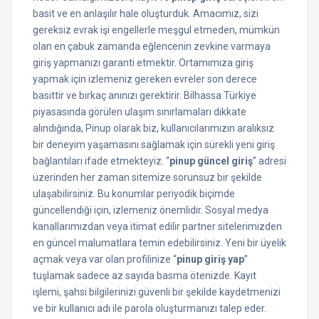
basit ve en anlaşılır hale oluşturduk. Amacımız, sizi
gereksiz evrak işi engellerle meşgul etmeden, mümkün
olan en çabuk zamanda eğlencenin zevkine varmaya
giriş yapmanızı garanti etmektir. Ortamımıza giriş
yapmak için izlemeniz gereken evreler son derece
basittir ve birkaç anınızı gerektirir. Bilhassa Türkiye
piyasasında görülen ulaşım sınırlamaları dikkate
alındığında, Pinup olarak biz, kullanıcılarımızın aralıksız
bir deneyim yaşamasını sağlamak için sürekli yeni giriş
bağlantıları ifade etmekteyiz. “
pinup güncel giriş
” adresi
üzerinden her zaman sitemize sorunsuz bir şekilde
ulaşabilirsiniz. Bu konumlar periyodik biçimde
güncellendiği için, izlemeniz önemlidir. Sosyal medya
kanallarımızdan veya itimat edilir partner sitelerimizden
en güncel malumatlara temin edebilirsiniz. Yeni bir üyelik
açmak veya var olan profilinize “
pinup giriş yap
”
tuşlamak sadece az sayıda basma ötenizde. Kayıt
işlemi, şahsi bilgilerinizi güvenli bir şekilde kaydetmenizi
ve bir kullanıcı adı ile parola oluşturmanızı talep eder.