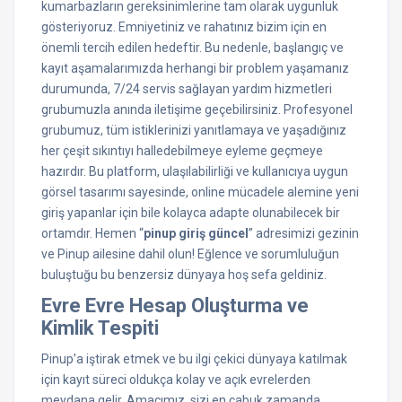
kumarbazların gereksinimlerine tam olarak uygunluk
gösteriyoruz. Emniyetiniz ve rahatınız bizim için en
önemli tercih edilen hedeftir. Bu nedenle, başlangıç ve
kayıt aşamalarımızda herhangi bir problem yaşamanız
durumunda, 7/24 servis sağlayan yardım hizmetleri
grubumuzla anında iletişime geçebilirsiniz. Profesyonel
grubumuz, tüm istiklerinizi yanıtlamaya ve yaşadığınız
her çeşit sıkıntıyı halledebilmeye eyleme geçmeye
hazırdır. Bu platform, ulaşılabilirliği ve kullanıcıya uygun
görsel tasarımı sayesinde, online mücadele alemine yeni
giriş yapanlar için bile kolayca adapte olunabilecek bir
ortamdır. Hemen “
pinup giriş güncel
” adresimizi gezinin
ve Pinup ailesine dahil olun! Eğlence ve sorumluluğun
buluştuğu bu benzersiz dünyaya hoş sefa geldiniz.
Evre Evre Hesap Oluşturma ve
Kimlik Tespiti
Pinup’a iştirak etmek ve bu ilgi çekici dünyaya katılmak
için kayıt süreci oldukça kolay ve açık evrelerden
meydana gelir. Amacımız, sizi en çabuk zamanda