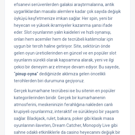
efsanevi serüvenlerden galaksi araştırmalarına, antik
uygarlıklardan masalsı alemlere kadar çok sayıda değişik
öyküyü keşfetmenize imkan sağlar. Her spin, yeni bir
heyecan ve yüksek ikramiyeler kazanma şansı ifade
eder. Slot oyunlarının yalın kaideleri ve hızlı oynanışı,
onları hem acemiler hem de tecrübeli katılımcılar için
uygun bir tercih haline getiriyor. Site, sektörün önde
gelen oyun üreticilerinden en güncel ve en popüler slot
oyunlarını sürekli olarak kapsamına alarak, yeni ve ilgi
çekici bir deneyim arz etmeye devam ediyor. Bu sayede,
“
pinup oyna
” dediğinizde aklımıza gelen öncelikli
tercihlerden biri durumuna geçiyoruz.
Gerçek kumarhane tecrübesi ise bu sitenin en popüler
kategorilerinden biridir. Gerçek bir kumarhanenin
atmosferini, meskeninizin ferahlığına nakleden canlı
krupiyeli oyunlarımız, interaktif ve sürükleyici bir yaşantı
sağlar. Blackjack, rulet, bakara, poker gibi klasik masa
oyunlarının ilaveten, Dream Catcher, Monopoly Live gibi
sahne odaklı etkinliklerle da casino heyecanını değişik bir