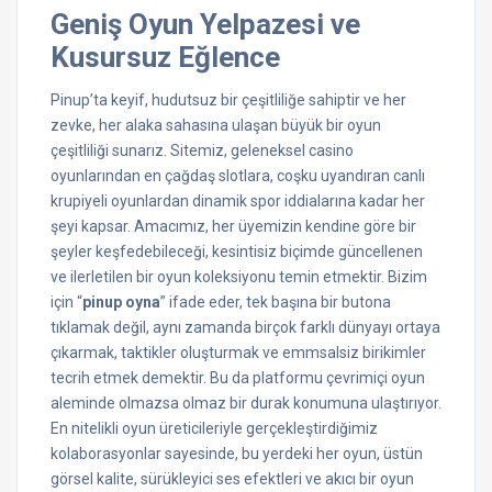
Geniş Oyun Yelpazesi ve
Kusursuz Eğlence
Pinup’ta keyif, hudutsuz bir çeşitliliğe sahiptir ve her
zevke, her alaka sahasına ulaşan büyük bir oyun
çeşitliliği sunarız. Sitemiz, geleneksel casino
oyunlarından en çağdaş slotlara, coşku uyandıran canlı
krupiyeli oyunlardan dinamik spor iddialarına kadar her
şeyi kapsar. Amacımız, her üyemizin kendine göre bir
şeyler keşfedebileceği, kesintisiz biçimde güncellenen
ve ilerletilen bir oyun koleksiyonu temin etmektir. Bizim
için “
pinup oyna
” ifade eder, tek başına bir butona
tıklamak değil, aynı zamanda birçok farklı dünyayı ortaya
çıkarmak, taktikler oluşturmak ve emmsalsiz birikimler
tecrih etmek demektir. Bu da platformu çevrimiçi oyun
aleminde olmazsa olmaz bir durak konumuna ulaştırıyor.
En nitelikli oyun üreticileriyle gerçekleştirdiğimiz
kolaborasyonlar sayesinde, bu yerdeki her oyun, üstün
görsel kalite, sürükleyici ses efektleri ve akıcı bir oyun