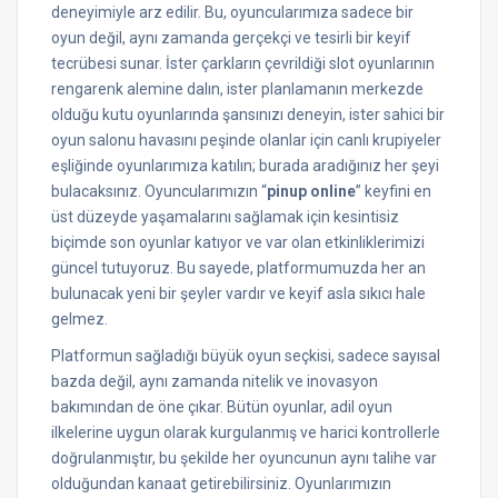
deneyimiyle arz edilir. Bu, oyuncularımıza sadece bir
oyun değil, aynı zamanda gerçekçi ve tesirli bir keyif
tecrübesi sunar. İster çarkların çevrildiği slot oyunlarının
rengarenk alemine dalın, ister planlamanın merkezde
olduğu kutu oyunlarında şansınızı deneyin, ister sahici bir
oyun salonu havasını peşinde olanlar için canlı krupiyeler
eşliğinde oyunlarımıza katılın; burada aradığınız her şeyi
bulacaksınız. Oyuncularımızın “
pinup online
” keyfini en
üst düzeyde yaşamalarını sağlamak için kesintisiz
biçimde son oyunlar katıyor ve var olan etkinliklerimizi
güncel tutuyoruz. Bu sayede, platformumuzda her an
bulunacak yeni bir şeyler vardır ve keyif asla sıkıcı hale
gelmez.
Platformun sağladığı büyük oyun seçkisi, sadece sayısal
bazda değil, aynı zamanda nitelik ve inovasyon
bakımından de öne çıkar. Bütün oyunlar, adil oyun
ilkelerine uygun olarak kurgulanmış ve harici kontrollerle
doğrulanmıştır, bu şekilde her oyuncunun aynı talihe var
olduğundan kanaat getirebilirsiniz. Oyunlarımızın