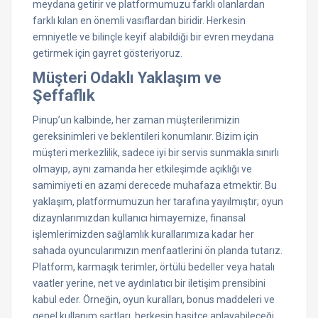
meydana getirir ve platformumuzu farklı olanlardan
farklı kılan en önemli vasıflardan biridir. Herkesin
emniyetle ve bilinçle keyif alabildiği bir evren meydana
getirmek için gayret gösteriyoruz.
Müşteri Odaklı Yaklaşım ve
Şeffaflık
Pinup’un kalbinde, her zaman müşterilerimizin
gereksinimleri ve beklentileri konumlanır. Bizim için
müşteri merkezlilik, sadece iyi bir servis sunmakla sınırlı
olmayıp, aynı zamanda her etkileşimde açıklığı ve
samimiyeti en azami derecede muhafaza etmektir. Bu
yaklaşım, platformumuzun her tarafına yayılmıştır; oyun
dizaynlarımızdan kullanıcı himayemize, finansal
işlemlerimizden sağlamlık kurallarımıza kadar her
sahada oyuncularımızın menfaatlerini ön planda tutarız.
Platform, karmaşık terimler, örtülü bedeller veya hatalı
vaatler yerine, net ve aydınlatıcı bir iletişim prensibini
kabul eder. Örneğin, oyun kuralları, bonus maddeleri ve
genel kullanım şartları, herkesin basitçe anlayabileceği