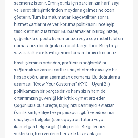
seçmeniz istenir. Emniyetiniz için parolanızın harf, sayı
ve işaret birleşimlerinden meydana gelmesine özen
gösterin. Tüm bu malumatları kaydettikten sonra,
hizmet şartlarını ve veri koruma politikasını inceleyip
tasdik etmeniz lazımdır. Bu basamakları bitirdiğinizde,
çoğunlukla e-posta konumunuza veya cep mobil telefon
numaranıza bir doğrulama anahtarı yollanır. Bu şifreyi
yazarak ilk evre kayıt işlemini tamamlamış olursunuz.
Kayıt işleminin ardından, profilinizin sağlamlığını
sağlamak ve kanuni şartlara riayet etmek gayeiyle bir
hesap doğrulama aşamadan geçmeniz. Bu doğrulama
aşaması, “Know Your Customer” (KYC – Üyeni Bil)
politikamızın bir parçasıdır ve hem sizin hem de
ortamımızın güvenliği için kritik kıymet arz eder.
Çoğunlukla bu süreçte, kişiliğinizi kanıtlayıcı evraklar
(kimlik kartı, ehliyet veya pasaport gibi) ve adresinizi
onaylayan belgeler (son üç aya ait fatura veya
ikametgah belgesi gibi) talep edilir. Belgelerinizi
yüklerken, tüm verilerin berraklıkta ve anlaşılır