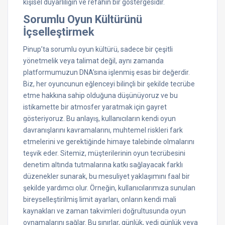
kişisel duyarlılığın ve refahın bir göstergesidir.
Sorumlu Oyun Kültürünü
İçselleştirmek
Pinup’ta sorumlu oyun kültürü, sadece bir çeşitli
yönetmelik veya talimat değil, aynı zamanda
platformumuzun DNA’sına işlenmiş esas bir değerdir.
Biz, her oyuncunun eğlenceyi bilinçli bir şekilde tecrübe
etme hakkına sahip olduğuna düşünüyoruz ve bu
istikamette bir atmosfer yaratmak için gayret
gösteriyoruz. Bu anlayış, kullanıcıların kendi oyun
davranışlarını kavramalarını, muhtemel riskleri fark
etmelerini ve gerektiğinde himaye talebinde olmalarını
teşvik eder. Sitemiz, müşterilerinin oyun tecrübesini
denetim altında tutmalarına katkı sağlayacak farklı
düzenekler sunarak, bu mesuliyet yaklaşımını faal bir
şekilde yardımcı olur. Örneğin, kullanıcılarımıza sunulan
bireyselleştirilmiş limit ayarları, onların kendi mali
kaynakları ve zaman takvimleri doğrultusunda oyun
oynamalarını sağlar. Bu sınırlar, günlük, yedi günlük veya