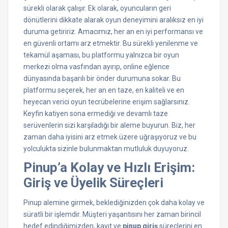
sürekli olarak çalışır. Ek olarak, oyuncuların geri
dönütlerini dikkate alarak oyun deneyimini aralıksız en iyi
duruma getiririz. Amacımız, her an en iyi performansı ve
en güvenli ortamı arz etmektir. Bu sürekli yenilenme ve
tekamül aşaması, bu platformu yalnızca bir oyun
merkezi olma vasfından ayırıp, online eğlence
dünyasında başarılı bir önder durumuna sokar. Bu
platformu seçerek, her an en taze, en kaliteli ve en
heyecan verici oyun tecrübelerine erişim sağlarsınız.
Keyfin katiyen sona ermediği ve devamlı taze
serüvenlerin sizi karşıladığı bir aleme buyurun. Biz, her
zaman daha iyisini arz etmek üzere uğraşıyoruz ve bu
yolculukta sizinle bulunmaktan mutluluk duyuyoruz.
Pinup’a Kolay ve Hızlı Erişim:
Giriş ve Üyelik Süreçleri
Pinup alemine girmek, beklediğinizden çok daha kolay ve
süratli bir işlemdir. Müşteri yaşantısını her zaman birincil
hedef edindiğimizden, kayıt ve
pinup giriş
süreçlerini en