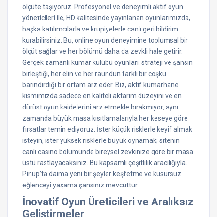
ölçüte taşıyoruz. Profesyonel ve deneyimli aktif oyun
yöneticileri ile, HD kalitesinde yayınlanan oyunlarımızda,
başka katılımcılarla ve krupiyelerle canlı geri bildirim
kurabilirsiniz. Bu, online oyun deneyimine toplumsal bir
ölçüt sağlar ve her bölümü daha da zevkli hale getirir.
Gerçek zamanlı kumar kulübü oyunları, strateji ve şansın
birleştiği, her elin ve her raundun farklı bir coşku
barındırdığı bir ortam arz eder. Biz, aktif kumarhane
kısmımızda sadece en kaliteli aktarım düzeyini ve en
dürüst oyun kaidelerini arz etmekle bırakmıyor, aynı
zamanda büyük masa kısıtlamalarıyla her keseye göre
fırsatlar temin ediyoruz. İster küçük risklerle keyif almak
isteyin, ister yüksek risklerle büyük oynamak; sitenin
canlı casino bölümünde bireysel zevkinize göre bir masa
üstü rastlayacaksınız. Bu kapsamlı çeşitlilik aracılığıyla,
Pinup’ta daima yeni bir şeyler keşfetme ve kusursuz
eğlenceyi yaşama şansınız mevcuttur.
İnovatif Oyun Üreticileri ve Aralıksız
Geliştirmeler