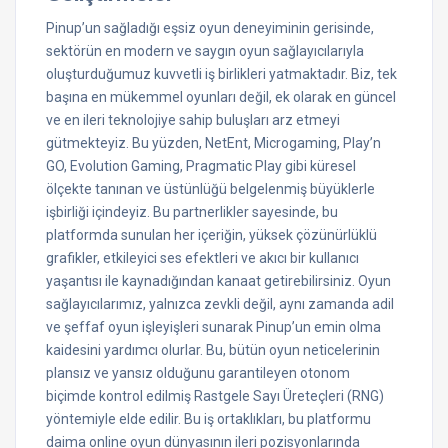
Pinup’un sağladığı eşsiz oyun deneyiminin gerisinde,
sektörün en modern ve saygın oyun sağlayıcılarıyla
oluşturduğumuz kuvvetli iş birlikleri yatmaktadır. Biz, tek
başına en mükemmel oyunları değil, ek olarak en güncel
ve en ileri teknolojiye sahip buluşları arz etmeyi
gütmekteyiz. Bu yüzden, NetEnt, Microgaming, Play’n
GO, Evolution Gaming, Pragmatic Play gibi küresel
ölçekte tanınan ve üstünlüğü belgelenmiş büyüklerle
işbirliği içindeyiz. Bu partnerlikler sayesinde, bu
platformda sunulan her içeriğin, yüksek çözünürlüklü
grafikler, etkileyici ses efektleri ve akıcı bir kullanıcı
yaşantısı ile kaynadığından kanaat getirebilirsiniz. Oyun
sağlayıcılarımız, yalnızca zevkli değil, aynı zamanda adil
ve şeffaf oyun işleyişleri sunarak Pinup’un emin olma
kaidesini yardımcı olurlar. Bu, bütün oyun neticelerinin
plansız ve yansız olduğunu garantileyen otonom
biçimde kontrol edilmiş Rastgele Sayı Üreteçleri (RNG)
yöntemiyle elde edilir. Bu iş ortaklıkları, bu platformu
daima online oyun dünyasının ileri pozisyonlarında