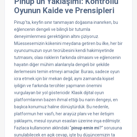
Pinup’un Yaklaşımı: Kontrollü
Oyunun Kaide ve Prensipleri
Pinup’ta, keyfin sınır tanımayan doğasına inanırken, bu
eğlencenin dengeli ve bilinçli bir tutumla
deneyimlenmesi gerektiğinin altını çiziyoruz.
Müessesemizin kökenini meydana getiren bu ilke, her bir
oyuncumuzun oyun tecrübesini kendi hakimiyetinde
tutmasını, olası risklerin farkında olmasını ve eğlencenin
hayatın diğer mühim alanlarıyla dengeli bir şekilde
ilerlemesini temin etmeyi amaçlar. Burası, sadece oyun
icra etmek için bir mekan değil, aynı zamanda kişisel
iyiliğin ve farkında tercihler yapmanın önemini
vurgulayan bir yol göstericidir. Klasik dijital oyun
platformlarının bazen ihmal ettiği bu narin dengeyi, en
başlıca konumuz haline dönüştürdük. Bu nedenle,
platformun her vasfı, her arayüz planı ve her iletişim
yaklaşımı, mesul oyunun esasları üzerine inşa edilmiştir.
Fazlaca kullanıcının aklındaki “
pinup emin mi
?” sorusuna
sunulabilecek en açık cevap, işte bu düşüncemizin ta