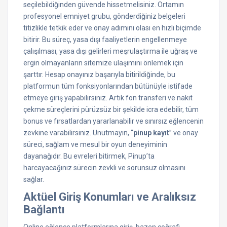
seçilebildiğinden güvende hissetmelisiniz. Ortamın
profesyonel emniyet grubu, gönderdiğiniz belgeleri
titizlikle tetkik eder ve onay adımını olası en hızlı biçimde
bitirir. Bu süreç, yasa dışı faaliyetlerin engellenmeye
çalışılması, yasa dışı gelirleri meşrulaştırma ile uğraş ve
ergin olmayanların sitemize ulaşımını önlemek için
şarttır. Hesap onayınız başarıyla bitirildiğinde, bu
platformun tüm fonksiyonlarından bütünüyle istifade
etmeye giriş yapabilirsiniz. Artık fon transferi ve nakit
çekme süreçlerini pürüzsüz bir şekilde icra edebilir, tüm
bonus ve fırsatlardan yararlanabilir ve sınırsız eğlencenin
zevkine varabilirsiniz. Unutmayın, “
pinup kayıt
” ve onay
süreci, sağlam ve mesul bir oyun deneyiminin
dayanağıdır. Bu evreleri bitirmek, Pinup’ta
harcayacağınız sürecin zevkli ve sorunsuz olmasını
sağlar.
Aktüel Giriş Konumları ve Aralıksız
Bağlantı