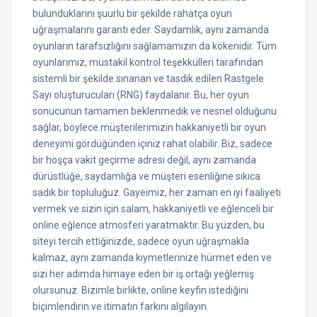
bulunduklarını şuurlu bir şekilde rahatça oyun
uğraşmalarını garanti eder. Saydamlık, aynı zamanda
oyunların tarafsızlığını sağlamamızın da kökenidir. Tüm
oyunlarımız, müstakil kontrol teşekkülleri tarafından
sistemli bir şekilde sınanan ve tasdik edilen Rastgele
Sayı oluşturucuları (RNG) faydalanır. Bu, her oyun
sonucunun tamamen beklenmedik ve nesnel olduğunu
sağlar, böylece müşterilerimizin hakkaniyetli bir oyun
deneyimi gördüğünden içiniz rahat olabilir. Biz, sadece
bir hoşça vakit geçirme adresi değil, aynı zamanda
dürüstlüğe, saydamlığa ve müşteri esenliğine sıkıca
sadık bir topluluğuz. Gayeimiz, her zaman en iyi faaliyeti
vermek ve sizin için salam, hakkaniyetli ve eğlenceli bir
online eğlence atmosferi yaratmaktır. Bu yüzden, bu
siteyi tercih ettiğinizde, sadece oyun uğraşmakla
kalmaz, aynı zamanda kıymetlerinize hürmet eden ve
sizi her adımda himaye eden bir iş ortağı yeğlemiş
olursunuz. Bizimle birlikte, online keyfin istediğini
biçimlendirin ve itimatın farkını algılayın.