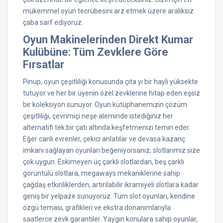
mükemmel oyun tecrübesini arz etmek üzere aralıksız
çaba sarf ediyoruz.
Oyun Makinelerinden Direkt Kumar
Kulübüne: Tüm Zevklere Göre
Fırsatlar
Pinup, oyun çeşitliliği konusunda çıta yı bir hayli yüksekte
tutuyor ve her bir üyenin özel zevklerine hitap eden eşsiz
bir koleksiyon sunuyor. Oyun kütüphanemizin çözüm
çeşitliliği, çevrimiçi neşe aleminde istediğiniz her
alternatifi tek bir çatı altında keşfetmenizi temin eder.
Eğer canlı evrenler, çekici anlatılar ve devasa kazanç
imkanı sağlayan oyunları beğeniyorsanız, slotlarımız size
çok uygun. Eskimeyen üç çarklı slotlardan, beş çarklı
görüntülü slotlara, megaways mekaniklerine sahip
çağdaş etkinliklerden, artırılabilir ikramiyeli slotlara kadar
geniş bir yelpaze sunuyoruz. Tüm slot oyunları, kendine
özgü teması, grafikleri ve ekstra donanımlarıyla
saatlerce zevk garantiler. Yaygın konulara sahip oyunlar,