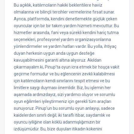
Bu açıklık, katılımcıların hakiki beklentilere haviz
olmalarına ve bilinçli tercihler vermelerine fırsat sunar.
Ayrıca, platformda, kendini denetlemekte güçlük çeken
oyuncular için bir bir takım yardım hizmeti mevcuttur. Bu
hizmetler arasında, fani veya sürekli kendini hariç tutma
seçenekleri, profesyonel yardım organizasyonlarına
yönlendirmeler ve yardım hatları vardır. Bu yolla, ihtiyaç
duyan herkesin uygun anda uygun desteğe
kavuşabilmesini garanti altına alıyoruz. Akıldan
çıkarmayalım ki, Pinup’ta oyun icra etmek bir hoşça vakit
geçirme formudur ve bu eğlencenin zevkli kalabilmesi
için katılımcıların kendi sınırlarını tespit etmesi ve bu
limitlere saygı duyması önemlidir. Biz, bu işlemin her
aşamada ardınızdayız, sizi yardımcı oluyor ve sorumlu
oyun eğilimleri iyileştirmeniz için gerekli tüm araçları
sunuyoruz. Pinup’un bu sorumlu oyun anlayışı, sadece
kaidelerden sınırlı değil; iki taraflı itibar, saydamlık ve
oyuncu iyiliğine olan köklü adanmışlığımızın bir
izdüşümüdür. Bu, bize duyulan itikadın kökenini