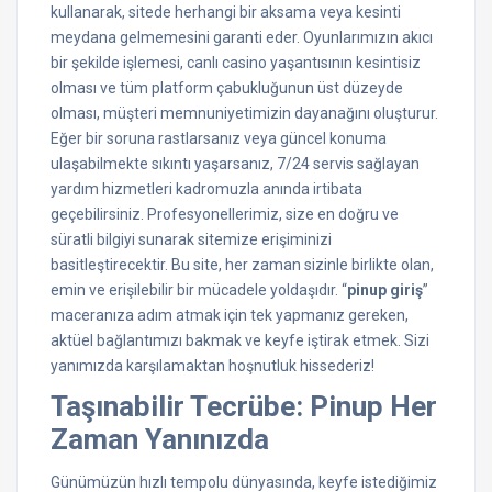
kullanarak, sitede herhangi bir aksama veya kesinti
meydana gelmemesini garanti eder. Oyunlarımızın akıcı
bir şekilde işlemesi, canlı casino yaşantısının kesintisiz
olması ve tüm platform çabukluğunun üst düzeyde
olması, müşteri memnuniyetimizin dayanağını oluşturur.
Eğer bir soruna rastlarsanız veya güncel konuma
ulaşabilmekte sıkıntı yaşarsanız, 7/24 servis sağlayan
yardım hizmetleri kadromuzla anında irtibata
geçebilirsiniz. Profesyonellerimiz, size en doğru ve
süratli bilgiyi sunarak sitemize erişiminizi
basitleştirecektir. Bu site, her zaman sizinle birlikte olan,
emin ve erişilebilir bir mücadele yoldaşıdır. “
pinup giriş
”
maceranıza adım atmak için tek yapmanız gereken,
aktüel bağlantımızı bakmak ve keyfe iştirak etmek. Sizi
yanımızda karşılamaktan hoşnutluk hissederiz!
Taşınabilir Tecrübe: Pinup Her
Zaman Yanınızda
Günümüzün hızlı tempolu dünyasında, keyfe istediğimiz