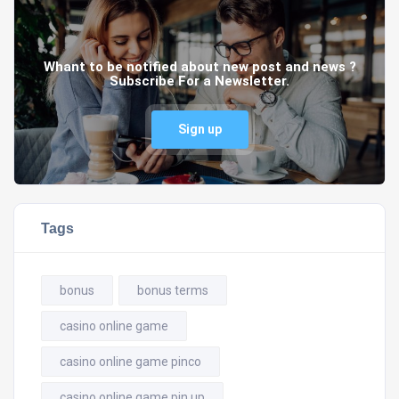
Whant to be notified about new post and news ?
Subscribe For a Newsletter.
Sign up
Tags
bonus
bonus terms
casino online game
casino online game pinco
casino online game pin up