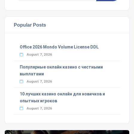
Popular Posts
Office 2026 Mondo Volume License DDL
August 7, 2026
Популярные онлайн казино с честными
выплатами
August 7, 2026
10 лучших казино онлайн для новичков и
опытных игроков
August 7, 2026