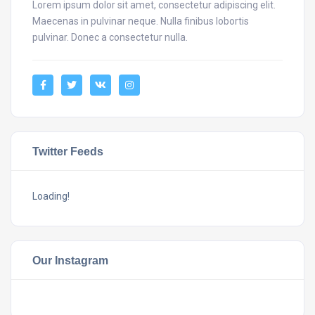
Lorem ipsum dolor sit amet, consectetur adipiscing elit.
Maecenas in pulvinar neque. Nulla finibus lobortis
pulvinar. Donec a consectetur nulla.
Twitter Feeds
Loading!
Our Instagram