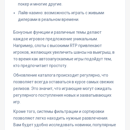
покер и многие другие.
Лайв-казино: возможность играть с живыми
дилерами в реальном времени.
Бонусные функции и различные темы делают
каждое игровое предложение уникальным.
Например, слоты с высокими RTP привлекают
игроков, желающих увеличить шансы на выигрыш, в
то время как автозапускаемые игры подойдут тем,
кто предпочитает простоту.
Обновление каталога происходит регулярно, что
позволяет всегда оставаться в курсе самых свежих
релизов. Это значит, что играющие могут ожидать
регулярного поступления новых и захватывающих
игр.
Кроме того, системы фильтрации и сортировки
позволяют легко находить нужные развлечения.
Вам будет удобно исследовать новинки, популярные