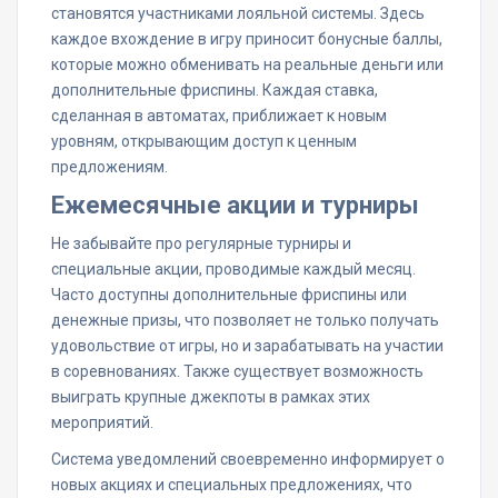
становятся участниками лояльной системы. Здесь
каждое вхождение в игру приносит бонусные баллы,
которые можно обменивать на реальные деньги или
дополнительные фриспины. Каждая ставка,
сделанная в автоматах, приближает к новым
уровням, открывающим доступ к ценным
предложениям.
Ежемесячные акции и турниры
Не забывайте про регулярные турниры и
специальные акции, проводимые каждый месяц.
Часто доступны дополнительные фриспины или
денежные призы, что позволяет не только получать
удовольствие от игры, но и зарабатывать на участии
в соревнованиях. Также существует возможность
выиграть крупные джекпоты в рамках этих
мероприятий.
Система уведомлений своевременно информирует о
новых акциях и специальных предложениях, что