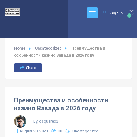
Sign In
0
Home
Преимущества и
Uncategorized
особенности казино Вавада в 2026 году
Share
Преимущества и особенности
казино Вавада в 2026 году
By, dsquared2
August 20, 2023
80
Uncategorized