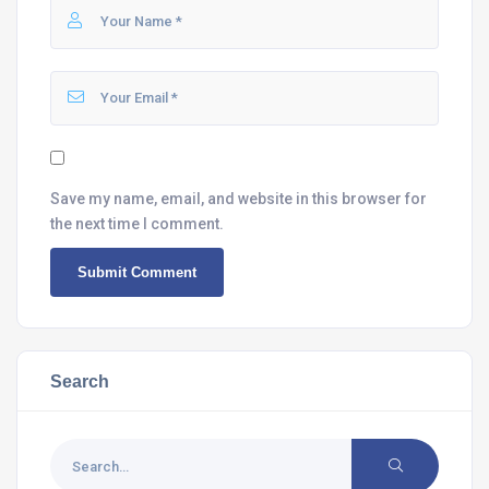
Save my name, email, and website in this browser for
the next time I comment.
Search