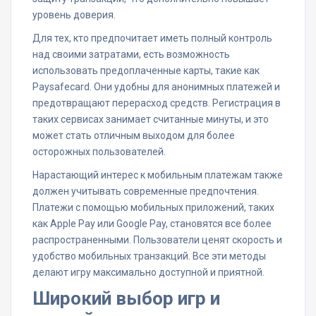
уровень доверия.
Для тех, кто предпочитает иметь полный контроль
над своими затратами, есть возможность
использовать предоплаченные карты, такие как
Paysafecard. Они удобны для анонимных платежей и
предотвращают перерасход средств. Регистрация в
таких сервисах занимает считанные минуты, и это
может стать отличным выходом для более
осторожных пользователей.
Нарастающий интерес к мобильным платежам также
должен учитывать современные предпочтения.
Платежи с помощью мобильных приложений, таких
как Apple Pay или Google Pay, становятся все более
распространенными. Пользователи ценят скорость и
удобство мобильных транзакций. Все эти методы
делают игру максимально доступной и приятной.
Широкий выбор игр и