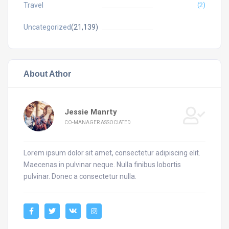
Travel
(2)
Uncategorized
(21,139)
About Athor
Jessie Manrty
CO-MANAGER ASSOCIATED
Lorem ipsum dolor sit amet, consectetur adipiscing elit.
Maecenas in pulvinar neque. Nulla finibus lobortis
pulvinar. Donec a consectetur nulla.