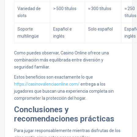
Variedad de
> 500 títulos
≈ 300 títulos
≈ 250
slots
títulos
Soporte
Español e
Solo español
Españo
multilingüe
inglés
inglés
Como puedes observar, Casino Online ofrece una
combinación más equilibrada entre diversión y
seguridad familiar.
Estos beneficios son exactamente lo que
https://casinovalenciaonline.com/
entrega a los
jugadores que buscan una experiencia completa sin
comprometer la protección del hogar.
Conclusiones y
recomendaciones prácticas
Para jugar responsablemente mientras disfrutas de los