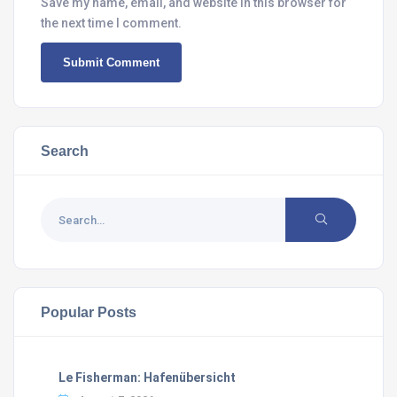
Save my name, email, and website in this browser for
the next time I comment.
Search
Popular Posts
Le Fisherman: Hafenübersicht