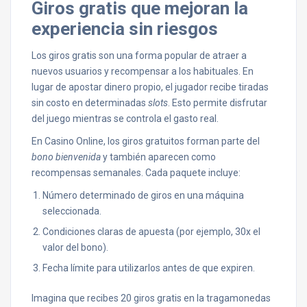
Giros gratis que mejoran la
experiencia sin riesgos
Los giros gratis son una forma popular de atraer a
nuevos usuarios y recompensar a los habituales. En
lugar de apostar dinero propio, el jugador recibe tiradas
sin costo en determinadas
slots
. Esto permite disfrutar
del juego mientras se controla el gasto real.
En Casino Online, los giros gratuitos forman parte del
bono bienvenida
y también aparecen como
recompensas semanales. Cada paquete incluye:
Número determinado de giros en una máquina
seleccionada.
Condiciones claras de apuesta (por ejemplo, 30x el
valor del bono).
Fecha límite para utilizarlos antes de que expiren.
Imagina que recibes 20 giros gratis en la tragamonedas