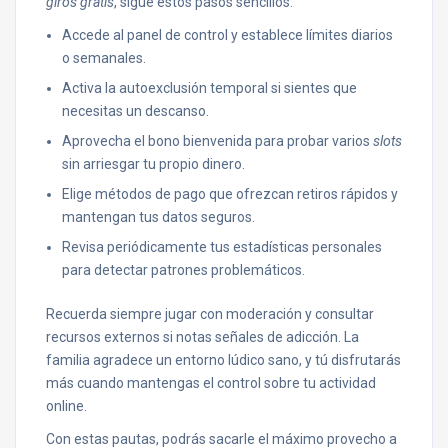
giros gratis
, sigue estos pasos sencillos:
Accede al panel de control y establece límites diarios
o semanales.
Activa la autoexclusión temporal si sientes que
necesitas un descanso.
Aprovecha el bono bienvenida para probar varios
slots
sin arriesgar tu propio dinero.
Elige métodos de pago que ofrezcan retiros rápidos y
mantengan tus datos seguros.
Revisa periódicamente tus estadísticas personales
para detectar patrones problemáticos.
Recuerda siempre jugar con moderación y consultar
recursos externos si notas señales de adicción. La
familia agradece un entorno lúdico sano, y tú disfrutarás
más cuando mantengas el control sobre tu actividad
online.
Con estas pautas, podrás sacarle el máximo provecho a