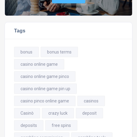
Tags
bonus
bonus terms
casino online game
casino online game pinco
casino online game pin up
casino pinco online game
casinos
Casinò
crazy luck
deposit
deposits
free spins