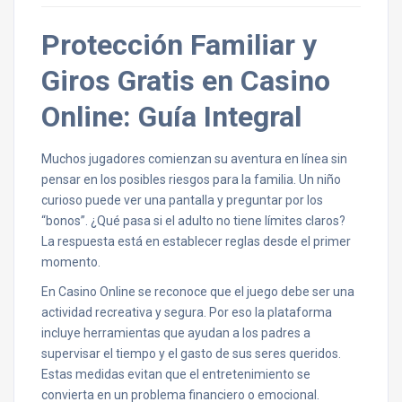
Protección Familiar y
Giros Gratis en Casino
Online: Guía Integral
Muchos jugadores comienzan su aventura en línea sin
pensar en los posibles riesgos para la familia. Un niño
curioso puede ver una pantalla y preguntar por los
“bonos”. ¿Qué pasa si el adulto no tiene límites claros?
La respuesta está en establecer reglas desde el primer
momento.
En Casino Online se reconoce que el juego debe ser una
actividad recreativa y segura. Por eso la plataforma
incluye herramientas que ayudan a los padres a
supervisar el tiempo y el gasto de sus seres queridos.
Estas medidas evitan que el entretenimiento se
convierta en un problema financiero o emocional.