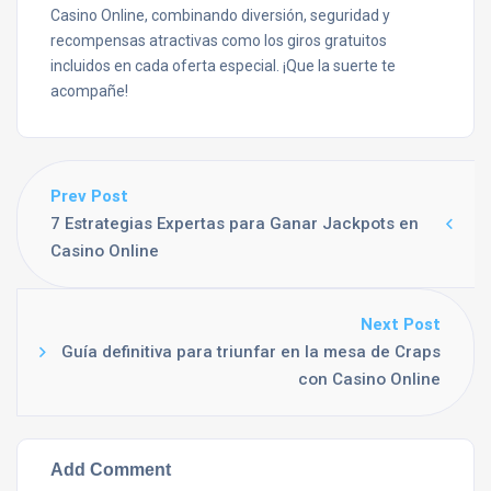
Casino Online, combinando diversión, seguridad y
recompensas atractivas como los giros gratuitos
incluidos en cada oferta especial. ¡Que la suerte te
acompañe!
Prev Post
7 Estrategias Expertas para Ganar Jackpots en
Casino Online
Next Post
Guía definitiva para triunfar en la mesa de Craps
con Casino Online
Add Comment