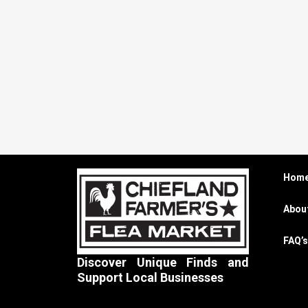
Hom
Abou
FAQ’s
Discover Unique Finds and
Support Local Businesses