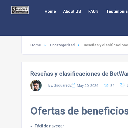
Home
About US
FAQ’s
Testimonia
Home
Reseñas y clasificacion
Uncategorized
Reseñas y clasificaciones de BetWa
By, dsquared2
May 20, 2026
84
Ofertas de beneficios
Fácil de navegar.