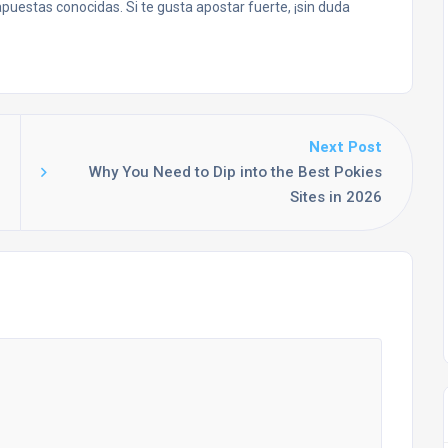
apuestas conocidas. Si te gusta apostar fuerte, ¡sin duda
Next Post
Why You Need to Dip into the Best Pokies
Sites in 2026