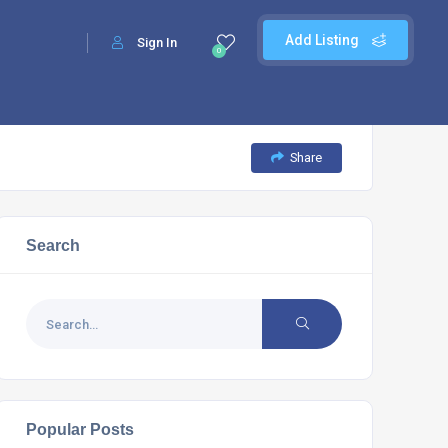
Add Listing
Sign In
0
Share
Search
Popular Posts