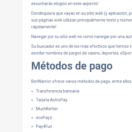
escucharás elogios en este aspecto!
Dondequiera que vayas en su sitio web (y aplicación, po
sus páginas web utilizan principalmente texto y número
rápidamente!
Navegar por su sitio web es como navegar por una auto
Su buscador es uno de los más efectivos que hemos v
escribir nombres de juegos de casino, deportes, eSpor
Métodos de pago
BetWarrior ofrece varios métodos de pago, entre ellos
Transferencia bancaria
Tarjeta AstroPay
MuchBetter
ecoPayz
Pay4Fun