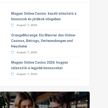
Magyar Online Casino: kezdő útmutató a
bónuszok és játékok világában
August 7, 2026
OrangeMorange: Ein Meister des Online-
Casinos, Betrugs, Verleumdungen und
Heuchelei
August 7, 2026
Magyar Online Casino 2026: hogyan
válaszd ki a legjobb bónuszokat
August 7, 2026