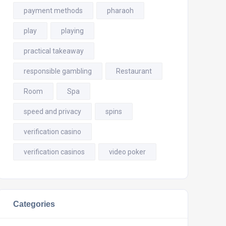
payment methods
pharaoh
play
playing
practical takeaway
responsible gambling
Restaurant
Room
Spa
speed and privacy
spins
verification casino
verification casinos
video poker
Categories