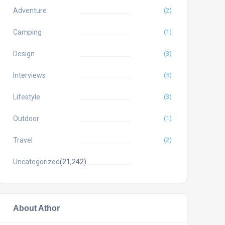
Adventure
(2)
Camping
(1)
Design
(3)
Interviews
(5)
Lifestyle
(3)
Outdoor
(1)
Travel
(2)
Uncategorized
(21,242)
About Athor