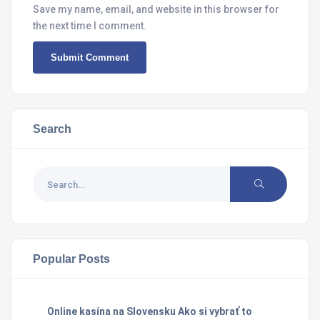
Save my name, email, and website in this browser for
the next time I comment.
Search
Popular Posts
Online kasína na Slovensku Ako si vybrať to