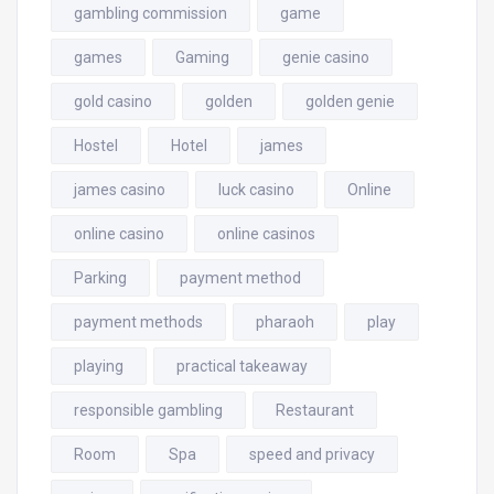
gambling commission
game
games
Gaming
genie casino
gold casino
golden
golden genie
Hostel
Hotel
james
james casino
luck casino
Online
online casino
online casinos
Parking
payment method
payment methods
pharaoh
play
playing
practical takeaway
responsible gambling
Restaurant
Room
Spa
speed and privacy