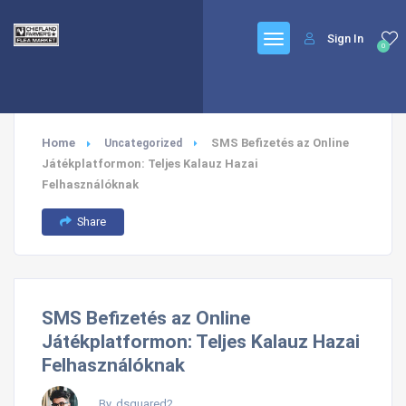
Sign In
0
Home
SMS Befizetés az Online
Uncategorized
Játékplatformon: Teljes Kalauz Hazai
Felhasználóknak
Share
SMS Befizetés az Online
Játékplatformon: Teljes Kalauz Hazai
Felhasználóknak
By, dsquared2