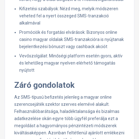
Kifizetési szabályok: Nézd meg, melyik módszeren
veheted fel a nyert összeged SMS-tranzakció
alkalmával
Promóciók és forgatási elvárások: Bizonyos online
casino magyar oldalak SMS-tranzakcióra is nyújtanak
bejelentkezési bónuszt vagy cashback akciót
Vevőszolgálat: Minőségi platform esetén gyors, aktív
és lehetőleg magyar nyelven elérhető támogatás
nyújtott
Záró gondolatok
Az SMS-típusú befizetés jelenleg a magyar online
szerencsejáték szektor szerves elemévé alakult.
Felhasználóbarátsága, haladéktalansága és bizalmas
adatkezelése okán egyre több ügyfél preferálja ezt a
megoldást a hagyományos pénzintézeti módszerek
kiváltásaképpen. Azonban feltétlenül ajánlott emlékezni