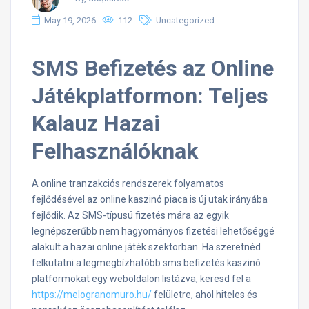
May 19, 2026
112
Uncategorized
SMS Befizetés az Online
Játékplatformon: Teljes
Kalauz Hazai
Felhasználóknak
A online tranzakciós rendszerek folyamatos
fejlődésével az online kaszinó piaca is új utak irányába
fejlődik. Az SMS-típusú fizetés mára az egyik
legnépszerűbb nem hagyományos fizetési lehetőséggé
alakult a hazai online játék szektorban. Ha szeretnéd
felkutatni a legmegbízhatóbb sms befizetés kaszinó
platformokat egy weboldalon listázva, keresd fel a
https://melogranomuro.hu/
felületre, ahol hiteles és