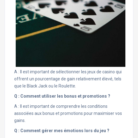
A : Il est important de sélectionner les jeux de casino qui
offrent un pourcentage de gain relativement élevé, tels
que le Black Jack ou le Roulette.
Q : Comment utiliser les bonus et promotions ?
A : Il est important de comprendre les conditions
associées aux bonus et promotions pour maximiser vos
gains.
Q : Comment gérer mes émotions lors du jeu ?