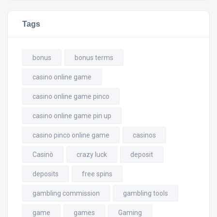
Tags
bonus
bonus terms
casino online game
casino online game pinco
casino online game pin up
casino pinco online game
casinos
Casinò
crazy luck
deposit
deposits
free spins
gambling commission
gambling tools
game
games
Gaming