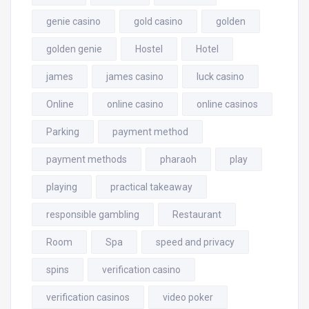
genie casino
gold casino
golden
golden genie
Hostel
Hotel
james
james casino
luck casino
Online
online casino
online casinos
Parking
payment method
payment methods
pharaoh
play
playing
practical takeaway
responsible gambling
Restaurant
Room
Spa
speed and privacy
spins
verification casino
verification casinos
video poker