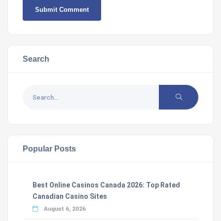
Search
Popular Posts
Best Online Casinos Canada 2026: Top Rated
Canadian Casino Sites
August 6, 2026