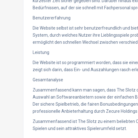
kürzester Zeit sicher gegeben sind. Darüber hinaus exis
Bedürfnissen, auf der sie schnell mit Fachpersonal sp
Benutzererfahrung
Die Website selbst ist sehr benutzerfreundlich und b
System, durch welches Nutzer ihre Lieblingsspiele prob
ermöglicht den schnellen Wechsel zwischen verschied
Leistung
Die Website ist so programmiert worden, dass sie eine
zeigt sich darin, dass Ein- und Auszahlungen rasch er
Gesamtanalyse
Zusammenfassend kann man sagen, dass The Slotz dur
Auswahl an Softwareanbietern sowie der einfachen Benu
Der sichere Spielbetrieb, die fairen Bonusbedingunge
professionelle Anbieterhaltung durch Zecure Holdings 
Zusammenfassend ist The Slotz zu einem beliebten On
Spielen und sein attraktives Spielerumfeld setzt.