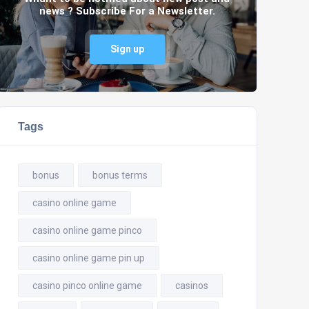
news ? Subscribe For a Newsletter.
Sign up
Tags
bonus
bonus terms
casino online game
casino online game pinco
casino online game pin up
casino pinco online game
casinos