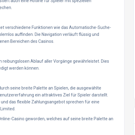
tiert auch eine Hotline für Spieler mit speziellen
rechen.
ietet verschiedene Funktionen wie das Automatische-Suche-
lemlos auffinden. Die Navigation verläuft flüssig und
enen Bereichen des Casinos.
n reibungslosen Ablauf aller Vorgänge gewährleistet. Dies
ledigt werden können.
ch seine breite Palette an Spielen, die ausgewählte
tzererfahrung ein attraktives Ziel für Spieler darstellt.
n und das flexible Zahlungsangebot sprechen für eine
Limited.
line-Casino geworden, welches auf seine breite Palette an