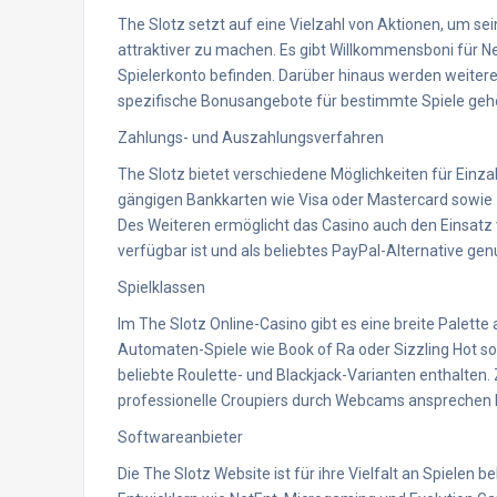
The Slotz setzt auf eine Vielzahl von Aktionen, um se
attraktiver zu machen. Es gibt Willkommensboni für N
Spielerkonto befinden. Darüber hinaus werden weite
spezifische Bonusangebote für bestimmte Spiele geh
Zahlungs- und Auszahlungsverfahren
The Slotz bietet verschiedene Möglichkeiten für Einz
gängigen Bankkarten wie Visa oder Mastercard sowie Zah
Des Weiteren ermöglicht das Casino auch den Einsatz 
verfügbar ist und als beliebtes PayPal-Alternative gen
Spielklassen
Im The Slotz Online-Casino gibt es eine breite Palette
Automaten-Spiele wie Book of Ra oder Sizzling Hot so
beliebte Roulette- und Blackjack-Varianten enthalten.
professionelle Croupiers durch Webcams ansprechen 
Softwareanbieter
Die The Slotz Website ist für ihre Vielfalt an Spielen