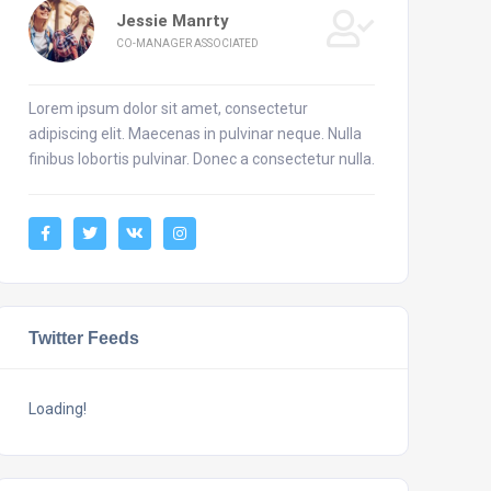
Jessie Manrty
CO-MANAGER ASSOCIATED
Lorem ipsum dolor sit amet, consectetur
adipiscing elit. Maecenas in pulvinar neque. Nulla
finibus lobortis pulvinar. Donec a consectetur nulla.
Twitter Feeds
Loading!