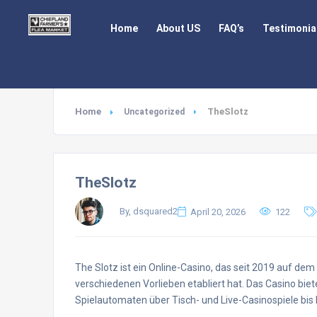
Home
About US
FAQ’s
Testimonia
Home
TheSlotz
Uncategorized
TheSlotz
By, dsquared2
April 20, 2026
122
The Slotz ist ein Online-Casino, das seit 2019 auf dem M
verschiedenen Vorlieben etabliert hat. Das Casino biet
Spielautomaten über Tisch- und Live-Casinospiele bis 