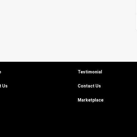
e
Testimonial
t Us
Contact Us
Marketplace