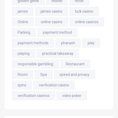
golden genie
Hostel
Hotel
james
james casino
luck casino
Online
online casino
online casinos
Parking
payment method
payment methods
pharaoh
play
playing
practical takeaway
responsible gambling
Restaurant
Room
Spa
speed and privacy
spins
verification casino
verification casinos
video poker