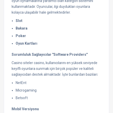
oyun oynamalarına yardımcı olan kategori sistemini
kullanmaktadır. Oyuncular, ilgi duydukları oyunlara
kolayca ulaşabilir hale gelmektedirler.
Slot
Bakara
Poker
Oyun Kartları
Sorumluluk Sağlayıcılar "Software Providers"
Casino siteler casino, kullanıcılarını en yüksek seviyede
keyifli oyunlara sunmak için birçok popüler ve kaliteli
sağlayıcıdan destek almaktadır. İşte bunlardan bazıları:
NetEnt
Microgaming
Betsoft
Mobil Versiyonu