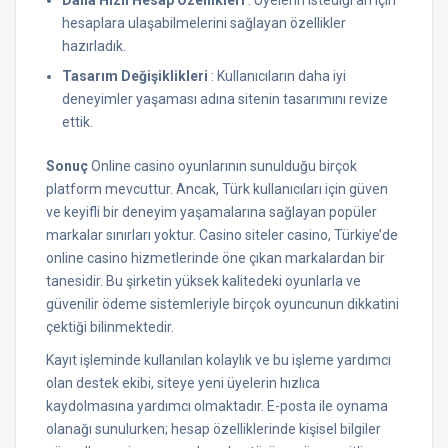
Daha Hızlı Hesap Özellikleri
: Üyelerin istediği an için
hesaplara ulaşabilmelerini sağlayan özellikler
hazırladık.
Tasarım Değişiklikleri
: Kullanıcıların daha iyi
deneyimler yaşaması adına sitenin tasarımını revize
ettik.
Sonuç
Online casino oyunlarının sunulduğu birçok
platform mevcuttur. Ancak, Türk kullanıcıları için güven
ve keyifli bir deneyim yaşamalarına sağlayan popüler
markalar sınırları yoktur. Casino siteler casino, Türkiye’de
online casino hizmetlerinde öne çıkan markalardan bir
tanesidir. Bu şirketin yüksek kalitedeki oyunlarla ve
güvenilir ödeme sistemleriyle birçok oyuncunun dikkatini
çektiği bilinmektedir.
Kayıt işleminde kullanılan kolaylık ve bu işleme yardımcı
olan destek ekibi, siteye yeni üyelerin hızlıca
kaydolmasına yardımcı olmaktadır. E-posta ile oynama
olanağı sunulurken; hesap özelliklerinde kişisel bilgiler