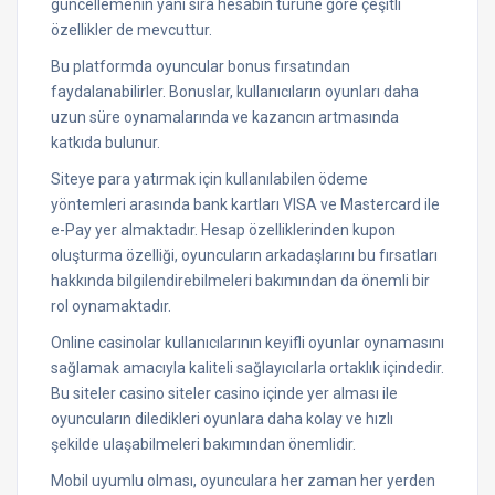
güncellemenin yanı sıra hesabın türüne göre çeşitli
özellikler de mevcuttur.
Bu platformda oyuncular bonus fırsatından
faydalanabilirler. Bonuslar, kullanıcıların oyunları daha
uzun süre oynamalarında ve kazancın artmasında
katkıda bulunur.
Siteye para yatırmak için kullanılabilen ödeme
yöntemleri arasında bank kartları VISA ve Mastercard ile
e-Pay yer almaktadır. Hesap özelliklerinden kupon
oluşturma özelliği, oyuncuların arkadaşlarını bu fırsatları
hakkında bilgilendirebilmeleri bakımından da önemli bir
rol oynamaktadır.
Online casinolar kullanıcılarının keyifli oyunlar oynamasını
sağlamak amacıyla kaliteli sağlayıcılarla ortaklık içindedir.
Bu siteler casino siteler casino içinde yer alması ile
oyuncuların diledikleri oyunlara daha kolay ve hızlı
şekilde ulaşabilmeleri bakımından önemlidir.
Mobil uyumlu olması, oyunculara her zaman her yerden