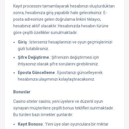
Kayıt processını tamamlayarak hesabınızı oluşturduktan
sonra, hesabınıza giriş yapabilir hale geleceksiniz. E-
posta adresinize gelen doğrulama linkini tıklayıcı,
hesabınız aktif olacaktır. Hesabınızda hesabın türüne
göre çeşitli özellikler sunulmaktadır.
Giriş
: İsterseniz hesaplarınızı ve oyun geçmişlerinizi
gizli tutabilirsiniz.
Şifre Değiştirme
: Şifrenizin değiştirmesi için
ihtiyacınız olacak şifre sorularını girebilirsiniz.
Eposta Güncelleme
: Epostanızı güncelleyerek
hesabınıza ulaşımınızı kolaylaştıracaksınız.
Bonuslar
Casino siteler casino, yeni üyelere ve düzenli oyun
oynayan müşterilere çeşitli bonus teklifleri sunmaktadır.
Bu türden bazı örnekler şunlardır:
Kayıt Bonusu
: Yeni üye olan oyunculara bir miktar