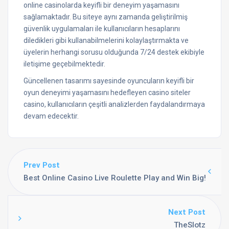
online casinolarda keyifli bir deneyim yaşamasını
sağlamaktadır. Bu siteye aynı zamanda geliştirilmiş
güvenlik uygulamaları ile kullanıcıların hesaplarını
diledikleri gibi kullanabilmelerini kolaylaştırmakta ve
üyelerin herhangi sorusu olduğunda 7/24 destek ekibiyle
iletişime geçebilmektedir.
Güncellenen tasarımı sayesinde oyuncuların keyifli bir
oyun deneyimi yaşamasını hedefleyen casino siteler
casino, kullanıcıların çeşitli analizlerden faydalandırmaya
devam edecektir.
Prev Post
Best Online Casino Live Roulette Play and Win Big!
Next Post
TheSlotz