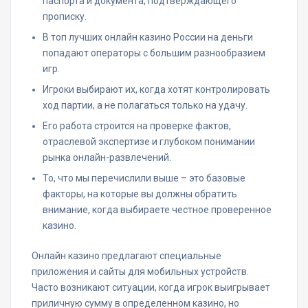
паспорта и документа, подтверждающего
прописку.
В топ лучших онлайн казино России на деньги
попадают операторы с большим разнообразием
игр.
Игроки выбирают их, когда хотят контролировать
ход партии, а не полагаться только на удачу.
Его работа строится на проверке фактов,
отраслевой экспертизе и глубоком понимании
рынка онлайн-развлечений.
То, что мы перечислили выше – это базовые
факторы, на которые вы должны обратить
внимание, когда выбираете честное проверенное
казино.
Онлайн казино предлагают специальные
приложения и сайты для мобильных устройств.
Часто возникают ситуации, когда игрок выигрывает
приличную сумму в определенном казино, но