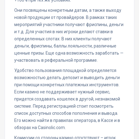
+100% при тех же условиях.
Они посвящены конкретным датам, а также выходу
новой продукции от провайдеров. В рамках таких
мероприятий участники получают фриспины, деньги
и т.д. Для участия в них игроки делают ставки в
определенных слотах. В них клиенты получают
деньги, фриспины, баллы лояльности, различные
ценные призы. Еще одна возможность заработать —
участвовать в реферальной программе.
Удобство пользования площадкой определяется
возможностью делать депозит и выводить деньги
при помощи конкретных платежных инструментов.
Если казино не поддерживает нужный сервис,
придется создавать кошелек в другой, незнакомой
системе. Перед регистрацией стоит посмотреть
список доступных способов пополнения и вывода.
Его можно найти в правилах оператора, в Кассе и в
обзорах на Casinolic.com.
Комиссии со стороны казино отсутствуют – игрок