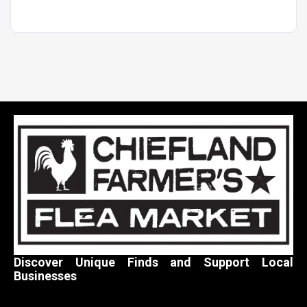
Discover Unique Finds and Support Local
Businesses