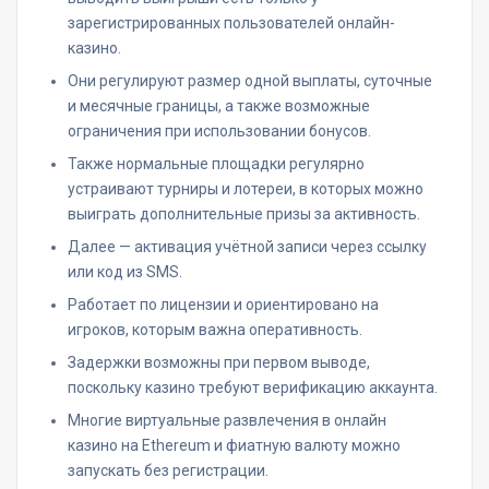
зарегистрированных пользователей онлайн-
казино.
Они регулируют размер одной выплаты, суточные
и месячные границы, а также возможные
ограничения при использовании бонусов.
Также нормальные площадки регулярно
устраивают турниры и лотереи, в которых можно
выиграть дополнительные призы за активность.
Далее — активация учётной записи через ссылку
или код из SMS.
Работает по лицензии и ориентировано на
игроков, которым важна оперативность.
Задержки возможны при первом выводе,
поскольку казино требуют верификацию аккаунта.
Многие виртуальные развлечения в онлайн
казино на Ethereum и фиатную валюту можно
запускать без регистрации.