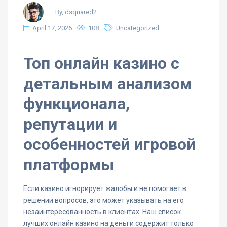
By, dsquared2
April 17, 2026
108
Uncategorized
Топ онлайн казино с
детальным анализом
функционала,
репутации и
особенностей игровой
платформы
Если казино игнорирует жалобы и не помогает в
решении вопросов, это может указывать на его
незаинтересованность в клиентах. Наш список
лучших онлайн казино на деньги содержит только