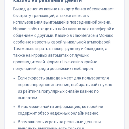
казино на реальные деньги
Вывод денег из казино на карту банка обеспечивает
быстроту транзакций, а также легкость
использования выигрышей в повседневной жизни.
Игроки любят ходить в лайв казино за атмосферой и
общением с другими. Казино в Лас-Вегасе и Монако
особенно известны своей уникальной атмосферой.
Там можно играть в покер, рулетку и блэкджек, а
также на игровых автоматах от лучших
производителей. Формат Live-casino крайне
популярный среди российских гемблеров.
Если скорость вывода имеет для пользователя
первоочередное значение, выбирать сайт нужно
из рейтинга популярных онлайн казино по
выплатам.
В них можно найти информацию, которой не
содержит обзор надежных онлайн казино.
Возможность играть на реальные деньги и
выводить выигрыши есть только у