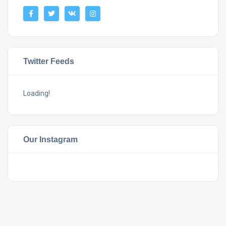
Twitter Feeds
Loading!
Our Instagram