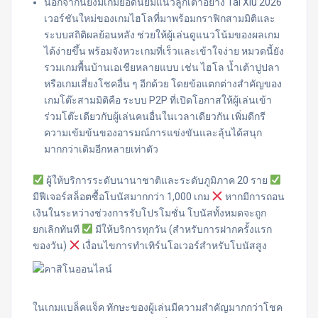
นอกจากนี้ยังมีเกมยอดนิยมแนวลูกเต๋าอย่าง Tai Xiu 2026
เวอร์ชันใหม่ของเกมไฮโลที่มาพร้อมกราฟิกสามมิติและ
ระบบสถิติผลย้อนหลัง ช่วยให้ผู้เล่นดูแนวโน้มของผลเกม
ได้ง่ายขึ้น พร้อมจังหวะเกมที่เร็วและเข้าใจง่าย หมวดนี้ยัง
รวมเกมพื้นบ้านเอเชียหลายแบบ เช่น ไฮโล น้ำเต้าปูปลา
หรือเกมเสี่ยงโชคอื่น ๆ อีกด้วย โดยข้อแตกต่างสำคัญของ
เกมโต๊ะสามมิติคือ ระบบ P2P ที่เปิดโอกาสให้ผู้เล่นเข้า
ร่วมโต๊ะเดียวกับผู้เล่นคนอื่นในเวลาเดียวกัน เพิ่มดีกรี
ความเข้มข้นของอารมณ์การแข่งขันและลุ้นได้สนุก
มากกว่าเดิมอีกหลายเท่าตัว
ผู้ให้บริการระดับนานาชาติและระดับภูมิภาค 20 ราย
มีฟีเจอร์สล็อตซื้อโบนัสมากกว่า 1,000 เกม
หากมีการถอน
เงินในระหว่างช่วงการรับโปรโมชั่น โบนัสทั้งหมดจะถูก
ยกเลิกทันที
มีให้บริการทุกวัน (สำหรับการฝากครั้งแรก
ของวัน)
เงื่อนไขการทำเทิร์นโอเวอร์สำหรับโบนัสสูง
ในเกมแบล็คแจ็ค ทักษะของผู้เล่นมีความสำคัญมากกว่าโชค