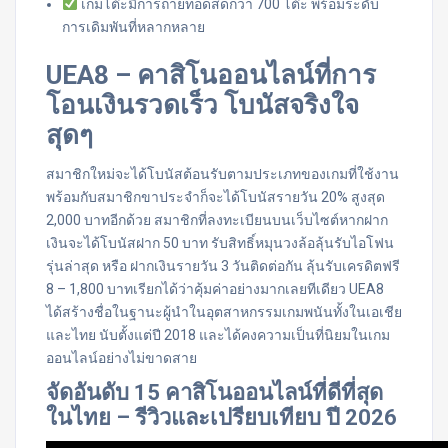
เกมโต๊ะมีการถ่ายทอดสดกว่า 700 โต๊ะ พร้อมระดับ
การเดิมพันที่หลากหลาย
UEA8 – คาสิโนออนไลน์ที่การ
โอนเงินรวดเร็ว โบนัสจริงใจ
สุดๆ
สมาชิกใหม่จะได้โบนัสต้อนรับตามประเภทของเกมที่ใช้งาน
พร้อมกับสมาชิกขาประจำก็จะได้โบนัสรายวัน 20% สูงสุด
2,000 บาทอีกด้วย สมาชิกที่ลงทะเบียนบนเว็บไซต์หากฝาก
เงินจะได้โบนัสฝาก 50 บาท รับสิทธิ์หมุนวงล้อลุ้นรับไอโฟน
รุ่นล่าสุด หรือ ฝากเงินรายวัน 3 วันติดต่อกัน ลุ้นรับเครดิตฟรี
8 – 1,800 บาทเรียกได้ว่าคุ้มค่าอย่างมากเลยทีเดียว UEA8
ได้สร้างชื่อในฐานะผู้นำในอุตสาหกรรมเกมพนันทั้งในเอเชีย
และไทย นับตั้งแต่ปี 2018 และได้คงความเป็นที่นิยมในเกม
ออนไลน์อย่างไม่ขาดสาย
จัดอันดับ 15 คาสิโนออนไลน์ที่ดีที่สุด
ในไทย – รีวิวและเปรียบเทียบ ปี 2026