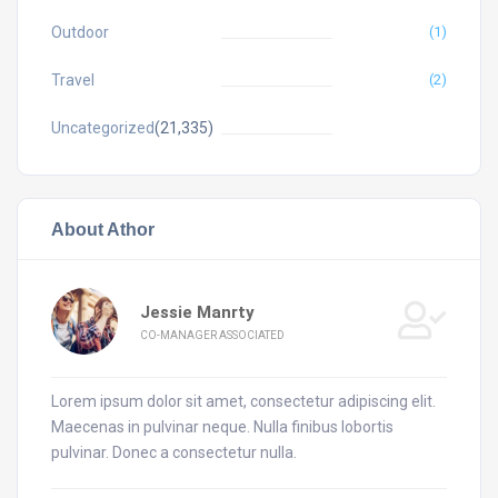
Outdoor
(1)
Travel
(2)
Uncategorized
(21,335)
About Athor
Jessie Manrty
CO-MANAGER ASSOCIATED
Lorem ipsum dolor sit amet, consectetur adipiscing elit.
Maecenas in pulvinar neque. Nulla finibus lobortis
pulvinar. Donec a consectetur nulla.