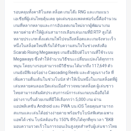
รอบคลุมทั้งคาสิโนสด สล็อต เกมโต๊ะ RNG และเกมแนว
เอเชียที่ผู้เล่นไทยคุ้นเคย จุดเด่นของแพลตฟอร์มนี้คือจำนวน
เกมที่หลากหลายและการอัปเดตเกมใหม่จากผู้พัฒนาเกม
หลายค่าย ทำให้ผู้เล่นสามารถเลือกเล่นเกมที่มี RTP สูงได้
หลายประเภท ตั้งแต่เกมไพ่ไปจนถึงสล็อตและเกมจังหวะเร็ว
หนึ่งในสล็อตใหม่ที่เริ่มได้รับความสนใจในช่วงหลังคือ
Scarab Rising Megaways เกมธีมอียิปต์โบราณที่ใช้ระบบ
Megaways ซึ่งทำให้จำนวนวิธีชนะเปลี่ยนแปลงได้ทุกการ
หมุน โดยบางรอบสามารถมีวิธีชนะได้มากถึง 117,649 ตัว
เกมยังมีฟีเจอร์อย่าง Cascading Reels และตัวคูณรางวัล ที่
เพิ่มความตื่นเต้นในช่วงโบนัส ทำให้เป็นหนึ่งในเกมสล็อตที่ผู้
เล่นหลายคนลองเปิดเล่นเมื่อสำรวจหมวดสล็อต ผู้เล่นชาว
ไทยสามารถสัมผัสประสบการณ์การเล่นเกมบนมือถือได้
อย่างราบรื่นด้วยเกมที่มีให้เลือกกว่า 5,000 เกม ผ่าน
แอปพลิเคชัน Android และ PWA บน iOS โดยคุณสามารถ
สแกนและเล่นได้อย่างง่ายดาย พร้อมรับโบนัสพิเศษเฉพาะ
แอพได้ เช่น โบนัสต้อนรับ 150% ที่รับได้ทุกที่ทุกเวลา “BK8
มอบความรวดเร็วในการถอนเงินสูงสุดสำหรับผู้เล่นชาวไทย