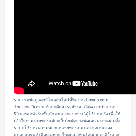
รวบรวมข้อมูลคาสิโนออนไลน์ที่ทีมงาน Casino.com
Thailand วิเคราะห์และคัดสรรอย่างละเอียด เรานำเสนอ
รีวิวแพลตฟอร์มชั้นนำจากประสบการณ์ผู้ใช้งานจริง เพื่อให้
เข้าใจภาพรวมของแต่ละเว็บไซต์อย่างชัดเจน ครอบคลุมทั้ง
ระบบใช้งาน ความหลากหลายของเกม และจุดเด่นของ
แต่ละแบรนด์ เลือกเฉพาะเว็บคุณภาพ พร้อมเกมคาสิโนยอด