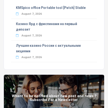
KMSpico office Portable tool [Patch] Stable
August 7, 2026
Казино Ярд с фриспинами на первый
депозит
August 7, 2026
Лучшие казино России с актуальными
акциями
August 7, 2026
Whant to be notified about new post and news ?
Subscribe For a Newsletter.