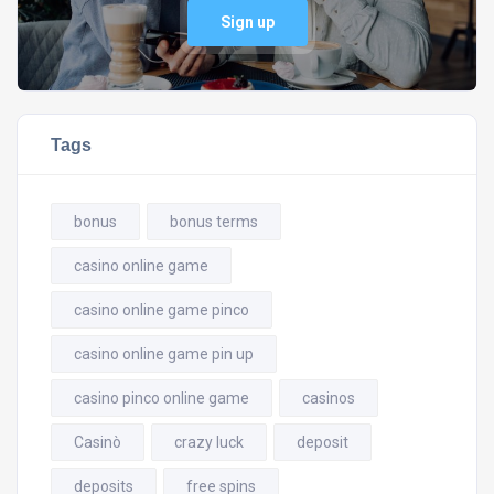
Sign up
Tags
bonus
bonus terms
casino online game
casino online game pinco
casino online game pin up
casino pinco online game
casinos
Casinò
crazy luck
deposit
deposits
free spins