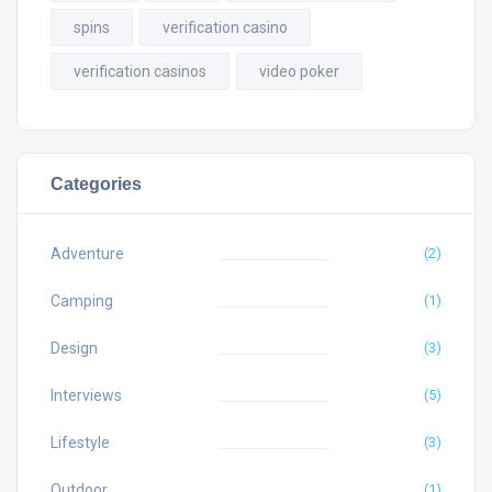
spins
verification casino
verification casinos
video poker
Categories
Adventure
(2)
Camping
(1)
Design
(3)
Interviews
(5)
Lifestyle
(3)
Outdoor
(1)