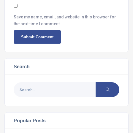
Save my name, email, and website in this browser for
the next time I comment.
Search
Popular Posts