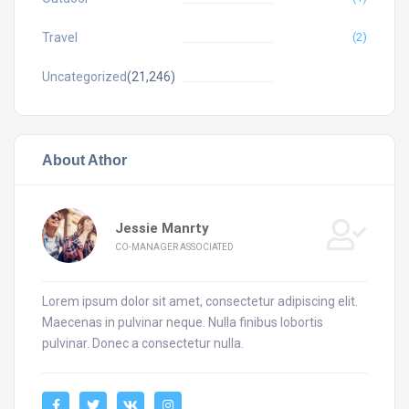
Travel
(2)
Uncategorized
(21,246)
About Athor
Jessie Manrty
CO-MANAGER ASSOCIATED
Lorem ipsum dolor sit amet, consectetur adipiscing elit.
Maecenas in pulvinar neque. Nulla finibus lobortis
pulvinar. Donec a consectetur nulla.