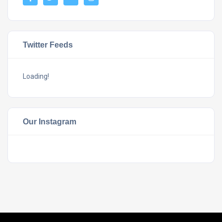
Twitter Feeds
Loading!
Our Instagram