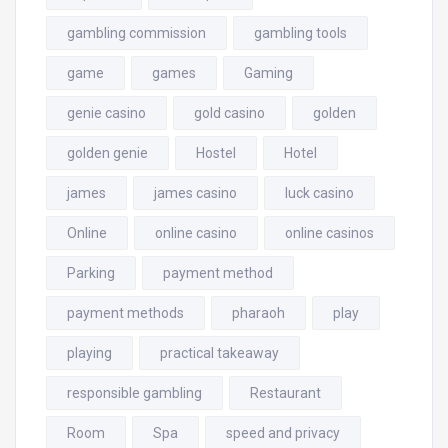
gambling commission
gambling tools
game
games
Gaming
genie casino
gold casino
golden
golden genie
Hostel
Hotel
james
james casino
luck casino
Online
online casino
online casinos
Parking
payment method
payment methods
pharaoh
play
playing
practical takeaway
responsible gambling
Restaurant
Room
Spa
speed and privacy