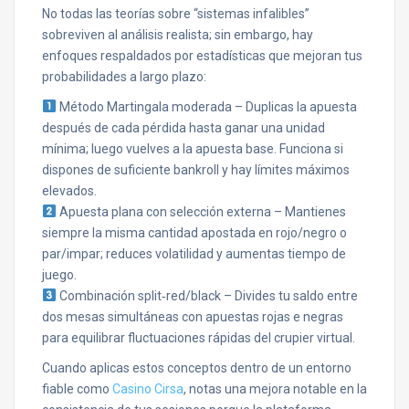
No todas las teorías sobre “sistemas infalibles”
sobreviven al análisis realista; sin embargo, hay
enfoques respaldados por estadísticas que mejoran tus
probabilidades a largo plazo:
Método Martingala moderada – Duplicas la apuesta
después de cada pérdida hasta ganar una unidad
mínima; luego vuelves a la apuesta base. Funciona si
dispones de suficiente bankroll y hay límites máximos
elevados.
Apuesta plana con selección externa – Mantienes
siempre la misma cantidad apostada en rojo/negro o
par/impar; reduces volatilidad y aumentas tiempo de
juego.
Combinación split‑red/black – Divides tu saldo entre
dos mesas simultáneas con apuestas rojas e negras
para equilibrar fluctuaciones rápidas del crupier virtual.
Cuando aplicas estos conceptos dentro de un entorno
fiable como
Casino Cirsa
, notas una mejora notable en la