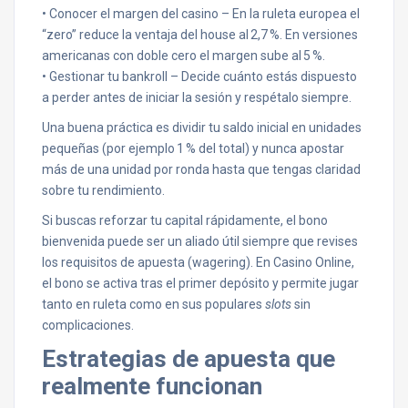
• Conocer el margen del casino – En la ruleta europea el
“zero” reduce la ventaja del house al 2,7 %. En versiones
americanas con doble cero el margen sube al 5 %.
• Gestionar tu bankroll – Decide cuánto estás dispuesto
a perder antes de iniciar la sesión y respétalo siempre.
Una buena práctica es dividir tu saldo inicial en unidades
pequeñas (por ejemplo 1 % del total) y nunca apostar
más de una unidad por ronda hasta que tengas claridad
sobre tu rendimiento.
Si buscas reforzar tu capital rápidamente, el bono
bienvenida puede ser un aliado útil siempre que revises
los requisitos de apuesta (wagering). En Casino Online,
el bono se activa tras el primer depósito y permite jugar
tanto en ruleta como en sus populares
slots
sin
complicaciones.
Estrategias de apuesta que
realmente funcionan