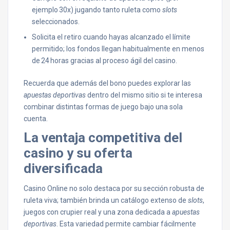
ejemplo 30x) jugando tanto ruleta como
slots
seleccionados.
Solicita el retiro cuando hayas alcanzado el límite
permitido; los fondos llegan habitualmente en menos
de 24 horas gracias al proceso ágil del casino.
Recuerda que además del bono puedes explorar las
apuestas deportivas
dentro del mismo sitio si te interesa
combinar distintas formas de juego bajo una sola
cuenta.
La ventaja competitiva del
casino y su oferta
diversificada
Casino Online no solo destaca por su sección robusta de
ruleta viva; también brinda un catálogo extenso de
slots
,
juegos con crupier real y una zona dedicada a
apuestas
deportivas
. Esta variedad permite cambiar fácilmente