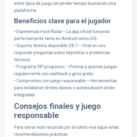
entre tipos de juego sin perder tiempo buscando otra
plataforma.
Beneficios clave para el jugador
• Experiencia móvil fluida – La app oficial funciona
perfectamente tanto en Android como iOS.
• Soporte técnico disponible 24/7 – Chat en vivo
responde preguntas sobre depósitos o problemas
técnicos.
• Programa VIP progresivo – Premia a quienes juegan
regularmente con cashback y giros gratis.
• Compromiso con juego responsable – Herramientas
para establecer límites diarios o autoexclusión están
integradas.
Consejos finales y juego
responsable
Para cerrar este recorrido por la ruleta viva sigue estas
recomendaciones prácticas: