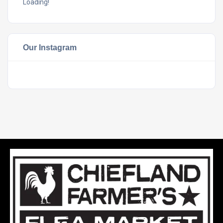
Loading!
Our Instagram