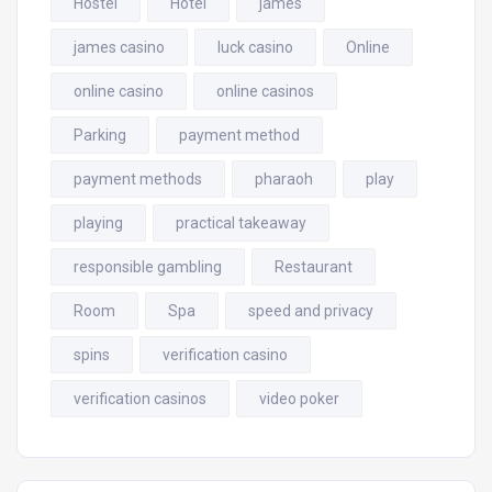
Hostel
Hotel
james
james casino
luck casino
Online
online casino
online casinos
Parking
payment method
payment methods
pharaoh
play
playing
practical takeaway
responsible gambling
Restaurant
Room
Spa
speed and privacy
spins
verification casino
verification casinos
video poker