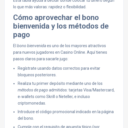
Esta tabla ayuda a decidir dónde colocar tu dinero según
lo que más valoras: rapidez o flexibilidad.
Cómo aprovechar el bono
bienvenida y los métodos de
pago
El
bono bienvenida
es uno de los mayores atractivos
para nuevos jugadores en Casino Online. Aquí tienes
pasos claros para sacarle jugo:
Regístrate usando datos correctos para evitar
bloqueos posteriores.
Realiza tu primer depósito mediante uno de los
métodos de pago
admitidos: tarjetas Visa/Mastercard,
e‑wallets como Skrill o Neteller, e incluso
criptomonedas.
Introduce el código promocional indicado en la página
del bono.
Cumple con el requisito de apuesta típico (por