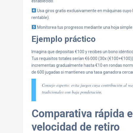
establecido.
Usa giros gratis exclusivamente en máquinas cuyo 
rentable).
Monitorea tus progresos mediante una hoja simple d
Ejemplo práctico
Imagina que depositas €100 y recibes un bono idéntico
Tus requisitos totales serían €6 000 (30x (€100+€100))
incrementas gradualmente hasta €10 en rondas norma
de 600 jugadas si mantienes una tasa ganadora cercan
Consejo experto: evita juegos cuya contribución al wag
tradicionales con baja ponderación.
Comparativa rápida e
velocidad de retiro