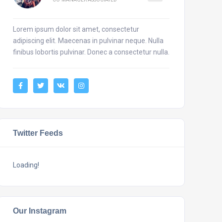
Lorem ipsum dolor sit amet, consectetur
adipiscing elit. Maecenas in pulvinar neque. Nulla
finibus lobortis pulvinar. Donec a consectetur nulla.
Twitter Feeds
Loading!
Our Instagram