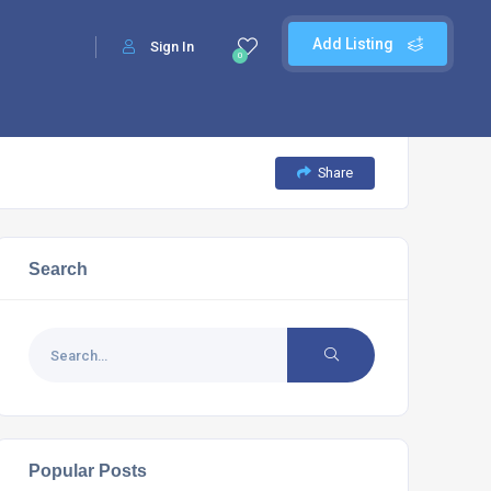
Add Listing
Sign In
0
Share
Search
Popular Posts