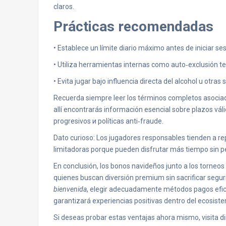
claros.
Prácticas recomendadas
• Establece un límite diario máximo antes de iniciar ses
• Utiliza herramientas internas como auto‑exclusión t
• Evita jugar bajo influencia directa del alcohol u otras 
Recuerda siempre leer los términos completos asociad
allí encontrarás información esencial sobre plazos vál
progresivos и políticas anti‑fraude.
Dato curioso: Los jugadores responsables tienden a re
limitadoras porque pueden disfrutar más tiempo sin pe
En conclusión, los bonos navideños junto a los torneo
quienes buscan diversión premium sin sacrificar segur
bienvenida
, elegir adecuadamente métodos pagos efic
garantizará experiencias positivas dentro del ecosis
Si deseas probar estas ventajas ahora mismo, visita 