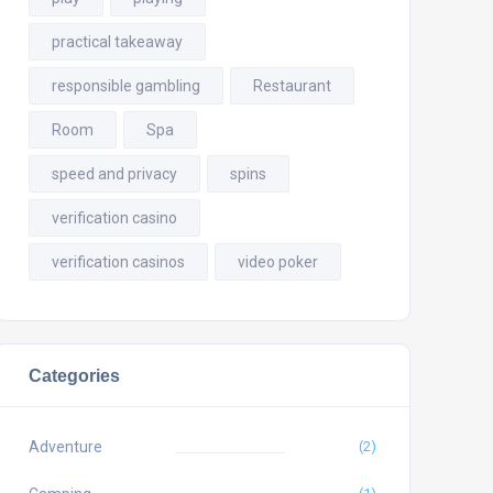
practical takeaway
responsible gambling
Restaurant
Room
Spa
speed and privacy
spins
verification casino
verification casinos
video poker
Categories
Adventure
(2)