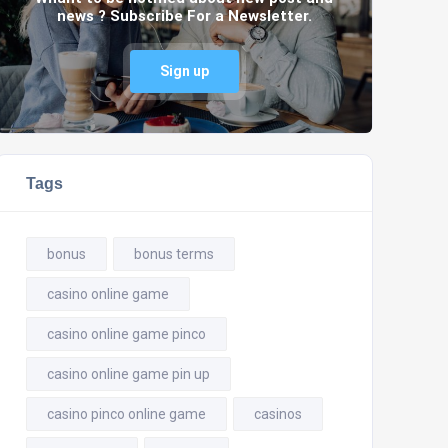
news ? Subscribe For a Newsletter.
Sign up
Tags
bonus
bonus terms
casino online game
casino online game pinco
casino online game pin up
casino pinco online game
casinos