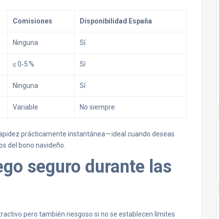
Comisiones
Disponibilidad España
Ninguna
Sí
≤ 0‑5 %
Sí
Ninguna
Sí
Variable
No siempre
apidez prácticamente instantánea​​ — ideal cuando deseas
tos del bono navideño.
ego seguro durante las
ractivo pero también riesgoso si no se establecen límites