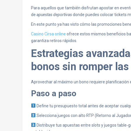
Para aquellos que también disfrutan apostar en event
de
apuestas deportivas
donde puedes colocar tickets mi
En este punto ya has visto cómo las promociones benef
Casino Cirsa online
ofrece estos mismos beneficios ba
garantiza retiros rápidos.
Estrategias avanzada
bonos sin romper las
Aprovechar al máximo un bono requiere planificación es
Paso a paso
Define tu presupuesto total antes de aceptar cualqu
Selecciona juegos con alto RTP (Retorno al Jugado
Distribuye tus apuestas entre slots y juegos table‑g