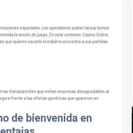
omociones especiales. Los operadores suelen lanzar bonos
enida la sesión de juego. En este contexto, Casino Online
es que quieren sacarle el máximo provecho a sus partidas
mas transparentes que evitan sorpresas desagradables al
segura frente a las ofertas genéricas que aparecen en
no de bienvenida en
ventajas