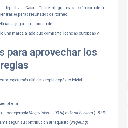
os deportivos, Casino Online integra una sección completa
entras esperas resultados del torneo.
ician al jugador responsable.
jo una marca aliada que comparte licencias europeas y
s para aprovechar los
 reglas
tratégica más allá del simple depósito inicial.
ier oferta.
r) — por ejemplo
Mega Joker
(~99 %) o
Blood Suckers
(~98 %).
ame según su contribución al requisito (
wagering
)