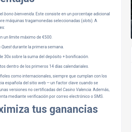
 el
bono bienvenida
. Este consiste en un porcentaje adicional
 sobre máquinas tragamonedas seleccionadas (
slots
). A
es:
on un límite máximo de €500.
 Quest
durante la primera semana.
e 30x sobre la suma del depósito + bonificación.
tos dentro de los primeros 14 días calendariales.
añoles como internacionales, siempre que cumplan con los
ncia española del sitio web — un factor clave cuando se
as versiones no certificadas del
Casino Valencia
. Además,
uenta mediante verificación por correo electrónico o SMS.
ximiza tus ganancias