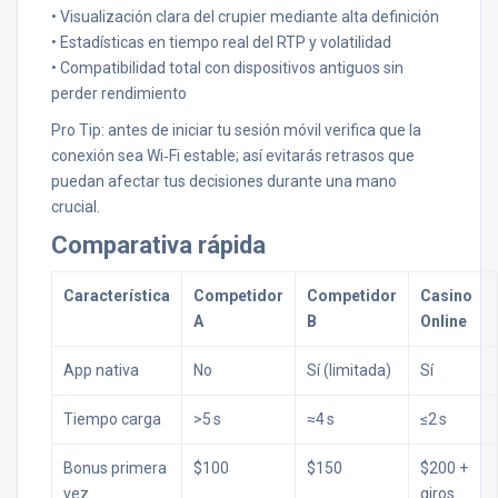
• Visualización clara del crupier mediante alta definición
• Estadísticas en tiempo real del RTP y volatilidad
• Compatibilidad total con dispositivos antiguos sin
perder rendimiento
Pro Tip: antes de iniciar tu sesión móvil verifica que la
conexión sea Wi‑Fi estable; así evitarás retrasos que
puedan afectar tus decisiones durante una mano
crucial.
Comparativa rápida
Característica
Competidor
Competidor
Casino
A
B
Online
App nativa
No
Sí (limitada)
Sí
Tiempo carga
>5 s
≈4 s
≤2 s
Bonus primera
$100
$150
$200 +
vez
giros