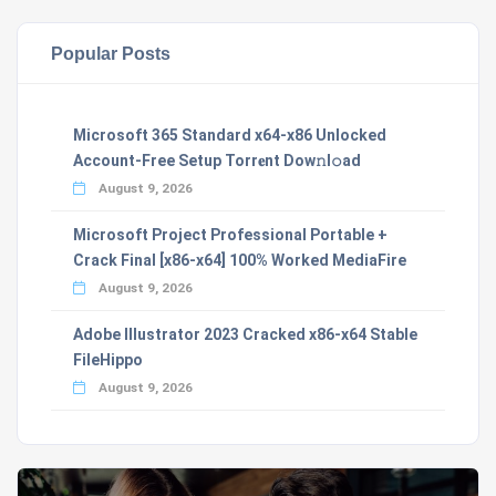
Popular Posts
Microsoft 365 Standard x64-x86 Unlocked
Account-Free Setup Torr𝐞nt Dow𝚗l𝚘аd
August 9, 2026
Microsoft Project Professional Portable +
Crack Final [x86-x64] 100% Worked MediaFire
August 9, 2026
Adobe Illustrator 2023 Cracked x86-x64 Stable
FileHippo
August 9, 2026