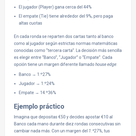
El jugador (Player) gana cerca del 44%
El empate (Tie) tiene alrededor del 9%, pero paga
altas cuotas
En cada ronda se reparten dos cartas tanto al banco
como al jugador según estrictas normas matemáticas
conocidas como “tercera carta”. La decisión más sencilla
es elegir entre “Banco”, “Jugador” o “Empate”. Cada
opción tiene un margen diferente llamado
house edge
:
Banco → 1.º27%
Jugador → 1.º24%
Empate → 14.º36%
Ejemplo práctico
Imagina que depositas €50 y decides apostar €10 al
Banco cada mano durante diez rondas consecutivas sin
cambiar nada más. Con un margen del
1.º27%
, tus