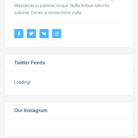
Maecenas in pulvinar neque. Nulla finibus lobortis
pulvinar. Donec a consectetur nulla.
Twitter Feeds
Loading!
Our Instagram