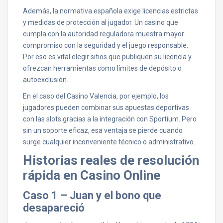
Además, la normativa española exige licencias estrictas
y medidas de protección al jugador. Un casino que
cumpla con la autoridad reguladora muestra mayor
compromiso con la seguridad y el juego responsable.
Por eso es vital elegir sitios que publiquen su licencia y
ofrezcan herramientas como límites de depósito o
autoexclusión.
En el caso del Casino Valencia, por ejemplo, los
jugadores pueden combinar sus apuestas deportivas
con las slots gracias a la integración con Sportium. Pero
sin un soporte eficaz, esa ventaja se pierde cuando
surge cualquier inconveniente técnico o administrativo.
Historias reales de resolución
rápida en Casino Online
Caso 1 – Juan y el bono que
desapareció