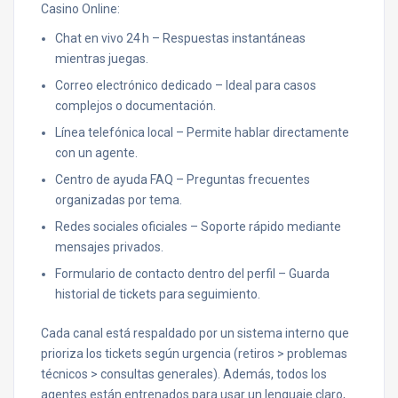
Casino Online:
Chat en vivo 24 h – Respuestas instantáneas
mientras juegas.
Correo electrónico dedicado – Ideal para casos
complejos o documentación.
Línea telefónica local – Permite hablar directamente
con un agente.
Centro de ayuda FAQ – Preguntas frecuentes
organizadas por tema.
Redes sociales oficiales – Soporte rápido mediante
mensajes privados.
Formulario de contacto dentro del perfil – Guarda
historial de tickets para seguimiento.
Cada canal está respaldado por un sistema interno que
prioriza los tickets según urgencia (retiros > problemas
técnicos > consultas generales). Además, todos los
agentes están entrenados para usar un lenguaje claro,