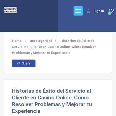
Sign In
0
Home
Historias de Éxito del
Uncategorized
Servicio al Cliente en Casino Online: Cómo Resolver
Problemas y Mejorar tu Experiencia
Share
Historias de Éxito del Servicio al
Cliente en Casino Online: Cómo
Resolver Problemas y Mejorar tu
Experiencia