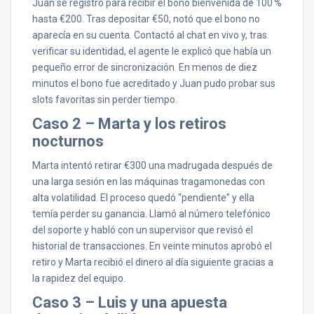
Juan se registró para recibir el bono bienvenida de 100 %
hasta €200. Tras depositar €50, notó que el bono no
aparecía en su cuenta. Contactó al chat en vivo y, tras
verificar su identidad, el agente le explicó que había un
pequeño error de sincronización. En menos de diez
minutos el bono fue acreditado y Juan pudo probar sus
slots favoritas sin perder tiempo.
Caso 2 – Marta y los retiros
nocturnos
Marta intentó retirar €300 una madrugada después de
una larga sesión en las máquinas tragamonedas con
alta volatilidad. El proceso quedó “pendiente” y ella
temía perder su ganancia. Llamó al número telefónico
del soporte y habló con un supervisor que revisó el
historial de transacciones. En veinte minutos aprobó el
retiro y Marta recibió el dinero al día siguiente gracias a
la rapidez del equipo.
Caso 3 – Luis y una apuesta