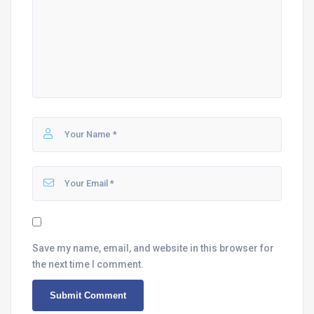
Save my name, email, and website in this browser for
the next time I comment.