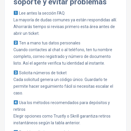
soporte y evitar problemas
Lee antes la sección FAQ
La mayoría de dudas comunes ya están respondidas allí.
Ahorrarás tiempo si revisas primero esta área antes de
abrir un ticket.
Ten a mano tus datos personales
Cuando contactes al chat o al teléfono, ten tu nombre
completo, correo registrado y número de documento
listo. Así el agente verifica tu identidad al instante.
Solicita números de ticket
Cada solicitud genera un código único. Guardarlo te
permite hacer seguimiento fácil si necesitas escalar el
caso.
Usa los métodos recomendados para depósitos y
retiros
Elegir opciones como Trustly o Skrill garantiza retiros
instantáneos según la tabla anterior.