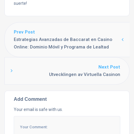
suerte!
Prev Post
Estrategias Avanzadas de Baccarat en Casino
Online: Dominio Móvil y Programa de Lealtad
Next Post
Utvecklingen av Virtuella Casinon
Add Comment
Your email is safe with us.