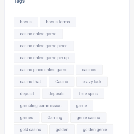
Tags
bonus
bonus terms
casino online game
casino online game pinco
casino online game pin up
casino pinco online game
casinos
casino that
Casinò
crazy luck
deposit
deposits
free spins
gambling commission
game
games
Gaming
genie casino
gold casino
golden
golden genie