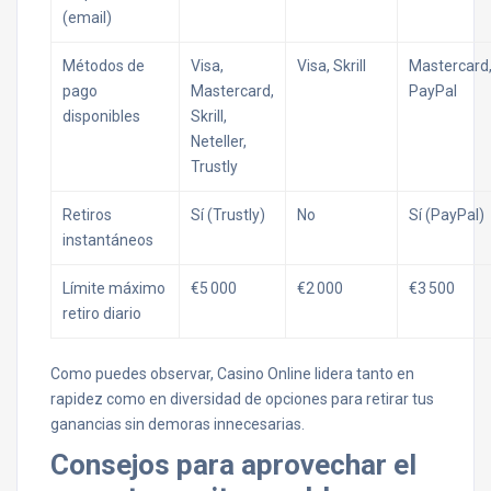
(email)
Métodos de
Visa,
Visa, Skrill
Mastercard
pago
Mastercard,
PayPal
disponibles
Skrill,
Neteller,
Trustly
Retiros
Sí (Trustly)
No
Sí (PayPal)
instantáneos
Límite máximo
€5 000
€2 000
€3 500
retiro diario
Como puedes observar, Casino Online lidera tanto en
rapidez como en diversidad de opciones para retirar tus
ganancias sin demoras innecesarias.
Consejos para aprovechar el